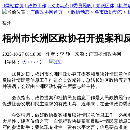

网站首页

政协工作

政协动态

委员履职

党派团体

机关
当前位置：
广西政协网首页
>
政协动态
>
各市政协动态
>
梧州
梧州市长洲区政协召开提案和
2025-10-27 08:18:00 作者：李 静 来源：广西梧州政协网
【字体：
大
中
小
】
打印
10月24日，梧州市长洲区政协召开提案和反映社情民意信
反映社情民意信息工作推进会会议精神，总结长洲区政协五届
并讲话，会议由长洲区政协副主席廖志雄主持。
会议指出，政协提案和社情民意信息工作是人民政协履行政
促进社会发展和民主监督的有效工具。近年来，在全体政协委
会议强调，做好政协提案和反映社情民意信息工作，必须要
大局性，建有价值之言，自觉把政协提案和反映社情民意信息
府的参谋助手；要体现专业性，建有水平之言，信息要点准题