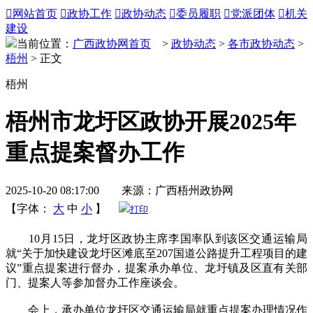

网站首页

政协工作

政协动态

委员履职

党派团体

机关
建设
当前位置：
广西政协网首页
>
政协动态
>
各市政协动态
>
梧州
> 正文
梧州
梧州市龙圩区政协开展2025年
重点提案督办工作
2025-10-20 08:17:00 来源：广西梧州政协网
【字体：
大
中
小
】
打印
10月15日，龙圩区政协主席李国率队到该区交通运输局
就“关于加快建设龙圩区滩底至207国道公路提升工程项目的建
议”重点提案进行督办，提案承办单位、龙圩镇及区直有关部
门、提案人等参加督办工作座谈会。
会上，承办单位龙圩区交通运输局就重点提案办理情况作