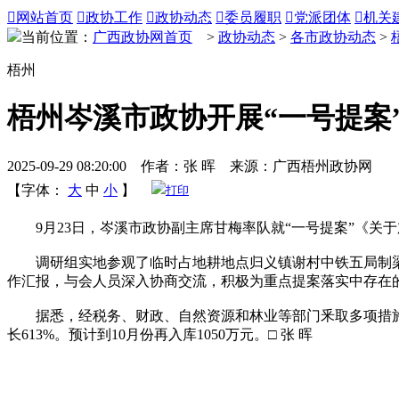

网站首页

政协工作

政协动态

委员履职

党派团体

机关
当前位置：
广西政协网首页
>
政协动态
>
各市政协动态
>
梧州
梧州岑溪市政协开展“一号提案
2025-09-29 08:20:00 作者：张 晖 来源：广西梧州政协网
【字体：
大
中
小
】
打印
9月23日，岑溪市政协副主席甘梅率队就“一号提案”《关
调研组实地参观了临时占地耕地点归义镇谢村中铁五局制梁
作汇报，与会人员深入协商交流，积极为重点提案落实中存在
据悉，经税务、财政、自然资源和林业等部门釆取多项措施深化
长613%。预计到10月份再入库1050万元。□ 张 晖