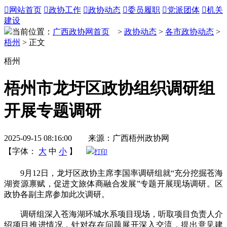

网站首页

政协工作

政协动态

委员履职

党派团体

机关
建设
当前位置：
广西政协网首页
>
政协动态
>
各市政协动态
>
梧州
> 正文
梧州
梧州市龙圩区政协组织调研组
开展专题调研
2025-09-15 08:16:00 来源：广西梧州政协网
【字体：
大
中
小
】
打印
9月12日，龙圩区政协主席李国率调研组就“充分挖掘苍海
湖资源禀赋，促进文旅体商融合发展”专题开展现场调研。区
政协各副主席参加此次调研。
调研组深入苍海湖环城水系项目现场，听取项目负责人介
绍项目推进情况，针对存在问题展开深入交流，提出意见建