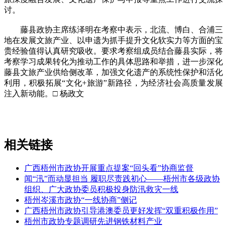
讨。
藤县政协主席练泽明在考察中表示，北流、博白、合浦三
地在发展文旅产业、以申遗为抓手提升文化软实力等方面的宝
贵经验值得认真研究吸收。要求考察组成员结合藤县实际，将
考察学习成果转化为推动工作的具体思路和举措，进一步深化
藤县文旅产业供给侧改革，加强文化遗产的系统性保护和活化
利用，积极拓展“文化+旅游”新路径，为经济社会高质量发展
注入新动能。□ 杨政文
相关链接
广西梧州市政协开展重点提案“回头看”协商监督
闻“汛”而动显担当 履职尽责践初心——梧州市各级政协
组织、广大政协委员积极投身防汛救灾一线
梧州岑溪市政协“一线协商”侧记
广西梧州市政协引导港澳委员更好发挥“双重积极作用”
梧州市政协专题调研先进钢铁材料产业