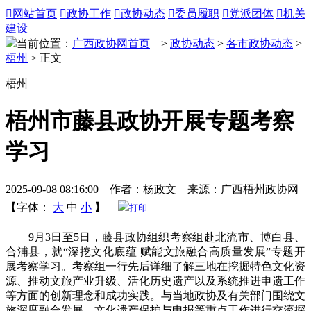

网站首页

政协工作

政协动态

委员履职

党派团体

机关
建设
当前位置：
广西政协网首页
>
政协动态
>
各市政协动态
>
梧州
> 正文
梧州
梧州市藤县政协开展专题考察
学习
2025-09-08 08:16:00 作者：杨政文 来源：广西梧州政协网
【字体：
大
中
小
】
打印
9月3日至5日，藤县政协组织考察组赴北流市、博白县、
合浦县，就“深挖文化底蕴 赋能文旅融合高质量发展”专题开
展考察学习。考察组一行先后详细了解三地在挖掘特色文化资
源、推动文旅产业升级、活化历史遗产以及系统推进申遗工作
等方面的创新理念和成功实践。与当地政协及有关部门围绕文
旅深度融合发展、文化遗产保护与申报等重点工作进行交流探