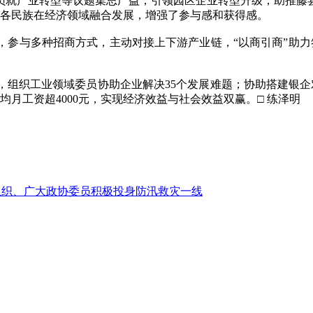
就产业转型等议题集思广益，引领园区企业转型升级，助推藤县
进各民族在经济领域融合发展，增强了参与感和获得感。
与多种招商方式，主动对接上下游产业链，“以商引商”助力签
织工业领域委员协助企业解决35个发展难题；协助搭建银企对
均月工资超4000元，实现经济效益与社会效益双赢。□ 练泽明
组织、广大政协委员积极投身防汛救灾一线