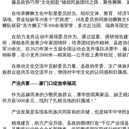
藤县政协巧用“文化钥匙”铺就民族团结之路，聚焦狮舞、龙
在传承狮舞文化中彰显委员担当。组织文体、教育、经济等界
场地、资金短缺等20多个“拦路虎”。18名委员协同推动狮舞
狮队斩获“东方狮王”等300余项荣誉，多次赴法国、瑞典等
在助力龙舟运动中展现委员作为。通过提案、调研报告建言
班，厚植各民族青少年家国情怀，培养团结协作精神。县政协
军10余次。在2025年第十五届全国运动会龙舟项目决赛中，
锦标赛，在小龙舟2000米—精英组—公开组上勇夺桂冠，斩
在推动文化交流中贡献委员力量。县政协常委、文广体旅局局长
族群众提供互动交流平台，增强对中华文化的认同感和归属感
产业共富——家门口绽放幸福花
作为远嫁而来的少数民族群众，潘华曾因离家远、缺乏稳定
作月薪5000多元，找到了扎根当地的归属感！”
产业发展是实现各民族共同富裕的关键，也是铸牢中华民族
精准建言，助力产业升级。县政协围绕打造“千亿产业强县”