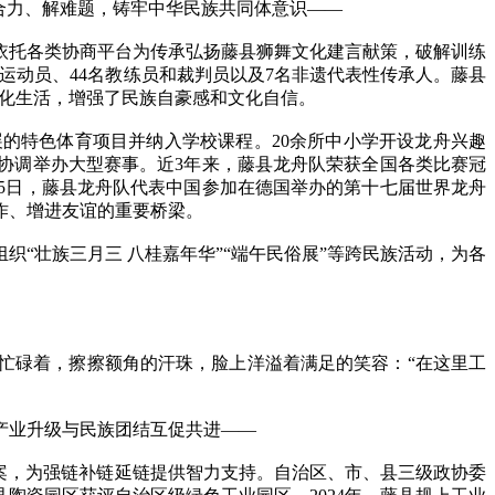
合力、解难题，铸牢中华民族共同体意识——
依托各类协商平台为传承弘扬藤县狮舞文化建言献策，破解训练
业运动员、44名教练员和裁判员以及7名非遗代表性传承人。藤县
文化生活，增强了民族自豪感和文化自信。
特色体育项目并纳入学校课程。20余所中小学开设龙舟兴趣
协调举办大型赛事。近3年来，藤县龙舟队荣获全国各类比赛冠
月15日，藤县龙舟队代表中国参加在德国举办的第十七届世界龙舟
作、增进友谊的重要桥梁。
“壮族三月三 八桂嘉年华”“端午民俗展”等跨民族活动，为各
碌着，擦擦额角的汗珠，脸上洋溢着满足的笑容：“在这里工
产业升级与民族团结互促共进——
案，为强链补链延链提供智力支持。自治区、市、县三级政协委