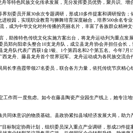
舟等特色民族文化传承发展，充分发挥委员优势，聚共识、增
别委员开展30余次专题调研，形成10多件提案和调研报告；
文化进校园，实现职业教育与狮舞培育深度融合，培养500余名专
国交流，成为中华文化对外传播的亮丽名片，丰富了各族群众精神
，助推特色传统文化实施方案出台，将龙舟运动列为重点发展的
委员郑向阳牵头整合10支龙舟队，成立县龙舟协会并担任会长，
藤县龙舟队代表广西获1金1银、1个第四名和2个第五名。今年7
获广西龙舟、藤县龙舟首个世界冠军。龙舟运动成为各民族交流合
李燕霞带领27名委员，联合各方力量，依托传统节庆精心组织
。
工作而一度焦虑。如今在藤县陶瓷产业园生产线上，她专注地忙
共同体意识的物质基础。县政协紧扣县域经济发展大局，助力
目标制定协商计划，组织委员深入重点产业调研，形成23件提