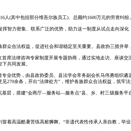
(其中包括部分维吾尔族员工)、总额约1600万元的劳资纠纷
发挥智力密集、联系广泛的优势，助力这一制度从试点走向深化，
群众合法权益，促进社会和谐稳定至关重要。县政协三措并举
首席法律咨询专家制度开展专题协商，通过实地走访、座谈交
架下共同发展。
专业优势，由县政协委员、县法学会常务副会长马伟勇组织遴选
见270余条，开出“法律处方”，维护各族群众合法权益，筑牢
基层，搭建“会商厅—服务站—服务点”县、乡、村三级服务平
着高温酷暑苦练高桩狮舞。“非遗代表性传承人亲自教，毕业