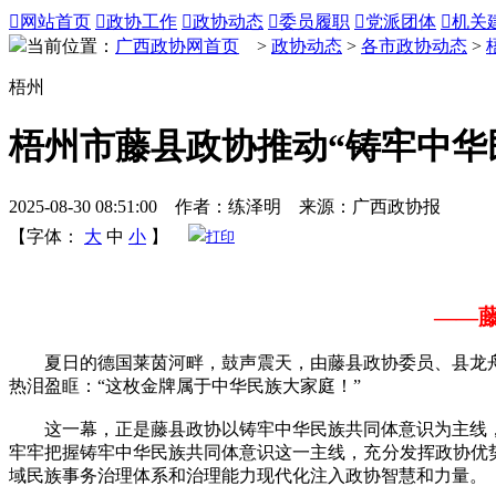

网站首页

政协工作

政协动态

委员履职

党派团体

机关
当前位置：
广西政协网首页
>
政协动态
>
各市政协动态
>
梧州
梧州市藤县政协推动“铸牢中华
2025-08-30 08:51:00 作者：练泽明 来源：广西政协报
【字体：
大
中
小
】
打印
——
夏日的德国莱茵河畔，鼓声震天，由藤县政协委员、县龙舟队
热泪盈眶：“这枚金牌属于中华民族大家庭！”
这一幕，正是藤县政协以铸牢中华民族共同体意识为主线，
牢牢把握铸牢中华民族共同体意识这一主线，充分发挥政协优
域民族事务治理体系和治理能力现代化注入政协智慧和力量。