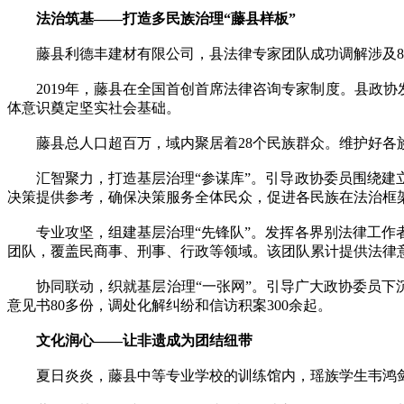
法治筑基——打造多民族治理“藤县样板”
藤县利德丰建材有限公司，县法律专家团队成功调解涉及816人
2019年，藤县在全国首创首席法律咨询专家制度。县政协
体意识奠定坚实社会基础。
藤县总人口超百万，域内聚居着28个民族群众。维护好各族
汇智聚力，打造基层治理“参谋库”。引导政协委员围绕建立
决策提供参考，确保决策服务全体民众，促进各民族在法治框
专业攻坚，组建基层治理“先锋队”。发挥各界别法律工作者
团队，覆盖民商事、刑事、行政等领域。该团队累计提供法律意
协同联动，织就基层治理“一张网”。引导广大政协委员下沉
意见书80多份，调处化解纠纷和信访积案300余起。
文化润心——让非遗成为团结纽带
夏日炎炎，藤县中等专业学校的训练馆内，瑶族学生韦鸿剑冒