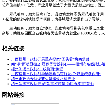
员、县陶瓷行业协会会长殷晓春，依托陶瓷园区联络站组织委员
总产值突破400亿元，产业升级创造了大量优质就业岗位，促
示范引领，助力招商引资。县政协发挥委员示范引领作用，参
35亿元的硫钛磷铁锂联产项目，为县域经济发展作出了贡献。
主动服务，助力群众增收。县政协领导带头包联重点企业，组
余场，助推各园区企业吸纳各民族劳动力就业超10000人次，人
相关链接
广西梧州市政协开展重点提案“回头看”协商监督
闻“汛”而动显担当 履职尽责践初心——梧州市各级政协
梧州岑溪市政协“一线协商”侧记
广西梧州市政协引导港澳委员更好发挥“双重积极作用”
梧州市政协专题调研先进钢铁材料产业
梧州岑溪市政协开展“岑事好商量 为民办实事”活动
网站链接