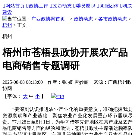

网站首页

政协工作

政协动态

委员履职

党派团体

机关
建设
当前位置：
广西政协网首页
>
政协动态
>
各市政协动态
>
梧州
> 正文
梧州
梧州市苍梧县政协开展农产品
电商销售专题调研
2025-08-08 08:13:00 作者：张 姬 唐妙丽 来源：广西梧州政
协网
【字体：
大
中
小
】
打印
“要深刻认识推进农业产业化的重要意义，准确把握我县
资源禀赋和产业基础，聚焦农业产业化发展重点环节履职尽
责。”7月28日至8月1日，为学习借鉴先进地区在茶产业及农产
品电商销售等方面的经验和做法，苍梧县政协主席潘达鹏率队
到云南普洱市思茅区、宁洱县等地围绕“农业生产及农产品电