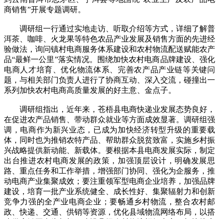
商销售”开展专题调研。
调研组一行通过实地走访、听取介绍等方式，详细了解普
洱茶、咖啡、火龙果等特色农品产业发展及销售方面的先进经
验做法，询问镇村电商服务体系建设和农村物流配送赋能农产
品“最鲜一公里”落实情况。围绕加快农村电商品牌建设、强化
电商人才培育、优化物流体系、完善农产品产业链等关键问
题，与相关部门负责人进行了协商互动、深入交流，碰撞出一
系列加快农村电商高质量发展的好主意、金点子。
调研组指出，近年来，苍梧县电商快递业发展态势良好，
在促进农产品销售、带动群众就业等方面成效显著。调研组强
调，电商作为新兴业态，已成为加快经济转型升级的重要载
体，同时也为推销农特产品、帮助群众脱贫致富，实施乡村振
兴战略提供新动能、新载体。要根据本县电商发展实际，制定
出台推进农村电商发展的政策，加强顶层设计，明确发展思
路、重点任务和工作举措，增强部门协同、强化为企服务，推
动电商产业集聚成效；要注重领军型电商企业培养，加强品牌
建设，培育一批产业系统健全、成长性好、集聚辐射力和创新
竞争力强的全产业电商企业；要畅通乡村物流，整合农村邮
政、快递、交通、供销等资源，优化县域物流网络布局，以搭