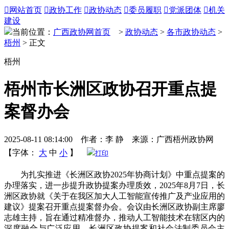

网站首页

政协工作

政协动态

委员履职

党派团体

机关
建设
当前位置：
广西政协网首页
>
政协动态
>
各市政协动态
>
梧州
> 正文
梧州
梧州市长洲区政协召开重点提
案督办会
2025-08-11 08:14:00 作者：李 静 来源：广西梧州政协网
【字体：
大
中
小
】
打印
为扎实推进《长洲区政协2025年协商计划》中重点提案的
办理落实，进一步提升政协提案办理质效，2025年8月7日，长
洲区政协就《关于在我区加大人工智能宣传推广及产业应用的
建议》提案召开重点提案督办会。会议由长洲区政协副主席廖
志雄主持，旨在通过精准督办，推动人工智能技术在辖区内的
深度融合与广泛应用。长洲区政协提案和社会法制委员会主