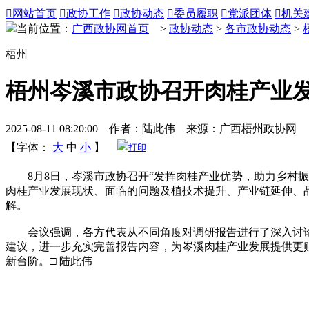

网站首页

政协工作

政协动态

委员履职

党派团体

机关
当前位置：
广西政协网首页
>
政协动态
>
各市政协动态
>
梧州
梧州岑溪市政协召开肉桂产业
2025-08-11 08:20:00 作者：陆此伟 来源：广西梧州政协网
【字体：
大
中
小
】
打印
8月8日，岑溪市政协召开“发挥肉桂产业优势，助力乡村振
肉桂产业发展现状、面临的问题及植技术提升、产业链延伸、
解。
会议强调，各方代表从不同角度对调研报告进行了深入讨论
建议，进一步充实完善报告内容，为岑溪肉桂产业发展提供更
新台阶。□ 陆此伟