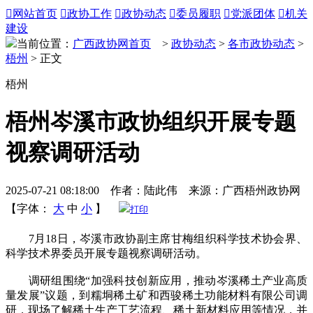

网站首页

政协工作

政协动态

委员履职

党派团体

机关
建设
当前位置：
广西政协网首页
>
政协动态
>
各市政协动态
>
梧州
> 正文
梧州
梧州岑溪市政协组织开展专题
视察调研活动
2025-07-21 08:18:00 作者：陆此伟 来源：广西梧州政协网
【字体：
大
中
小
】
打印
7月18日，岑溪市政协副主席甘梅组织科学技术协会界、
科学技术界委员开展专题视察调研活动。
调研组围绕“加强科技创新应用，推动岑溪稀土产业高质
量发展”议题，到糯垌稀土矿和西骏稀土功能材料有限公司调
研，现场了解稀土生产工艺流程、稀土新材料应用等情况，并