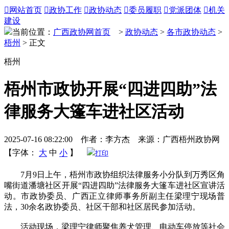

网站首页

政协工作

政协动态

委员履职

党派团体

机关
建设
当前位置：
广西政协网首页
>
政协动态
>
各市政协动态
>
梧州
> 正文
梧州
梧州市政协开展“四进四助”法
律服务大篷车进社区活动
2025-07-16 08:22:00 作者：李方杰 来源：广西梧州政协网
【字体：
大
中
小
】
打印
7月9日上午，梧州市政协组织法律服务小分队到万秀区角
嘴街道潘塘社区开展“四进四助”法律服务大篷车进社区宣讲活
动。市政协委员、广西正立律师事务所副主任梁理宁现场普
法，30余名政协委员、社区干部和社区居民参加活动。
活动现场，梁理宁律师聚焦养犬管理、电动车停放等社会