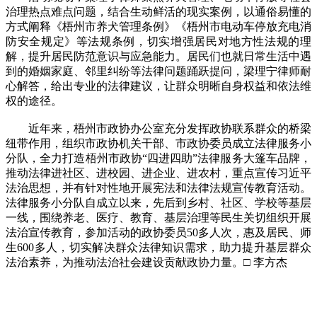
治理热点难点问题，结合生动鲜活的现实案例，以通俗易懂的
方式阐释《梧州市养犬管理条例》《梧州市电动车停放充电消
防安全规定》等法规条例，切实增强居民对地方性法规的理
解，提升居民防范意识与应急能力。居民们也就日常生活中遇
到的婚姻家庭、邻里纠纷等法律问题踊跃提问，梁理宁律师耐
心解答，给出专业的法律建议，让群众明晰自身权益和依法维
权的途径。
近年来，梧州市政协办公室充分发挥政协联系群众的桥梁
纽带作用，组织市政协机关干部、市政协委员成立法律服务小
分队，全力打造梧州市政协“四进四助”法律服务大篷车品牌，
推动法律进社区、进校园、进企业、进农村，重点宣传习近平
法治思想，并有针对性地开展宪法和法律法规宣传教育活动。
法律服务小分队自成立以来，先后到乡村、社区、学校等基层
一线，围绕养老、医疗、教育、基层治理等民生关切组织开展
法治宣传教育，参加活动的政协委员50多人次，惠及居民、师
生600多人，切实解决群众法律知识需求，助力提升基层群众
法治素养，为推动法治社会建设贡献政协力量。□ 李方杰