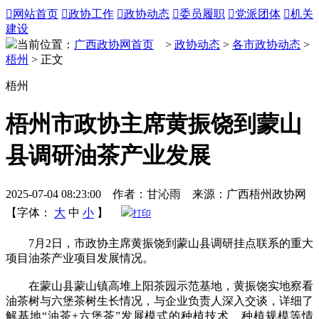

网站首页

政协工作

政协动态

委员履职

党派团体

机关
建设
当前位置：
广西政协网首页
>
政协动态
>
各市政协动态
>
梧州
> 正文
梧州
梧州市政协主席黄振饶到蒙山
县调研油茶产业发展
2025-07-04 08:23:00 作者：甘沁雨 来源：广西梧州政协网
【字体：
大
中
小
】
打印
7月2日，市政协主席黄振饶到蒙山县调研挂点联系的重大
项目油茶产业项目发展情况。
在蒙山县蒙山镇高堆上阳茶园示范基地，黄振饶实地察看
油茶树与六堡茶树生长情况，与企业负责人深入交谈，详细了
解基地“油茶+六堡茶”发展模式的种植技术、种植规模等情