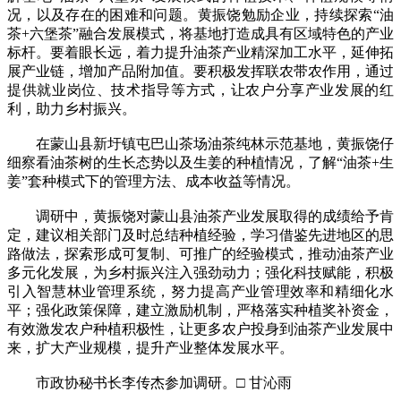
况，以及存在的困难和问题。黄振饶勉励企业，持续探索“油
茶+六堡茶”融合发展模式，将基地打造成具有区域特色的产业
标杆。要着眼长远，着力提升油茶产业精深加工水平，延伸拓
展产业链，增加产品附加值。要积极发挥联农带农作用，通过
提供就业岗位、技术指导等方式，让农户分享产业发展的红
利，助力乡村振兴。
在蒙山县新圩镇屯巴山茶场油茶纯林示范基地，黄振饶仔
细察看油茶树的生长态势以及生姜的种植情况，了解“油茶+生
姜”套种模式下的管理方法、成本收益等情况。
调研中，黄振饶对蒙山县油茶产业发展取得的成绩给予肯
定，建议相关部门及时总结种植经验，学习借鉴先进地区的思
路做法，探索形成可复制、可推广的经验模式，推动油茶产业
多元化发展，为乡村振兴注入强劲动力；强化科技赋能，积极
引入智慧林业管理系统，努力提高产业管理效率和精细化水
平；强化政策保障，建立激励机制，严格落实种植奖补资金，
有效激发农户种植积极性，让更多农户投身到油茶产业发展中
来，扩大产业规模，提升产业整体发展水平。
市政协秘书长李传杰参加调研。□ 甘沁雨