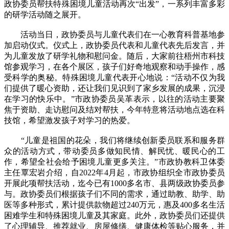
政协委员帮扶特殊困境儿童活动再次“出发”，一系列丰富多彩
的研学活动随之展开。
活动当日，政协委员与儿童代表们在一心教育科普基地参
加启动仪式。仪式上，政协委员代表和儿童代表先后发言，并
为儿童发放了研学礼物和慰问金。随后，大家前往梧州市科技
馆参观学习，在各个展区，孩子们好奇地观察和动手操作，感
受科学的奥秘。特殊困境儿童代表开心地说：“活动不仅为我
们提供了暖心资助，还让我们见识到了家乡发展的成果，沉浸
在学习的快乐中。”市政协委员吴革表示，以往的活动主要聚
焦于资助、走访慰问及结对帮扶，今年特意将活动地点选在科
技馆，希望激发孩子对学习的热爱。
“儿童是祖国的花朵，我们将继续创新委员联系和服务群
众的活动方式，带动委员多做知民情、解民忧、暖民心的工
作，希望全社会给予困境儿童更多关注。”市政协教科卫体委
主任覃宏岩介绍，自2022年4月起，市政协组织全市政协委员
开展此项帮扶活动，迄今已有1000多名市、县两级政协委员参
与。政协委员们根据孩子们不同的需求，通过助教、助学、助
医等多种形式，累计提供款物超过240万元，惠及400多名生活
困难学生和特殊困境儿童及其家庭。此外，政协委员们还提供
了心理辅导、推荐就业、房屋修缮、健康体检等贴心服务，并