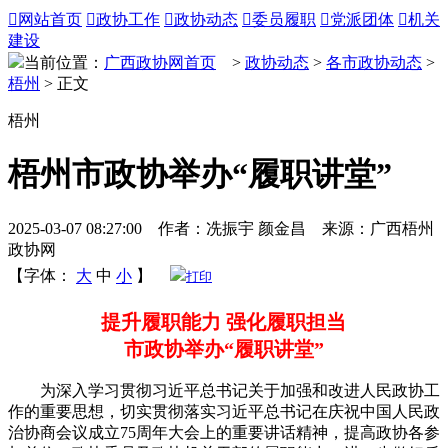

网站首页

政协工作

政协动态

委员履职

党派团体

机关
建设
当前位置：
广西政协网首页
>
政协动态
>
各市政协动态
>
梧州
> 正文
梧州
梧州市政协举办“履职讲堂”
2025-03-07 08:27:00 作者：冼振宇 颜金昌 来源：广西梧州
政协网
【字体：
大
中
小
】
打印
提升履职能力 强化履职担当
市政协举办“履职讲堂”
为深入学习贯彻习近平总书记关于加强和改进人民政协工
作的重要思想，切实贯彻落实习近平总书记在庆祝中国人民政
治协商会议成立75周年大会上的重要讲话精神，提高政协各参