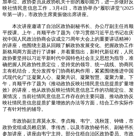
加单位、政协委员及政协机关干部的履职能力，进一步做好反
映社情民意信息工作，3月4日，市政协举办“履职讲堂”(2025
年第一讲)，市政协主席黄振饶出席讲座。
本次讲座邀请了自治区政协副秘书长、办公厅副主任肖顺
平授课。上午，肖顺平作了题为《学习贯彻习近平总书记在庆
祝中国人民政治协商会议成立75周年大会上的重要讲话精神》
的讲座，他围绕主题从回顾了解政协发展变化、把握政协工作
新格局两方面进行了讲解，并着重指出，新时代新征程，人民
政协要坚持以习近平新时代中国特色社会主义思想为指导，准
确把握人民政协性质定位，坚持党的领导、统一战线、协商民
主有机结合，充分发挥专门协商机构作用，紧紧围绕推进中国
式现代化广泛凝聚人心、凝聚共识、凝聚智慧、凝聚力量。下
午，肖顺平作了题为《推动政协反映社情民意信息提质扩量增
效》的讲座，他从政协反映社情民意信息工作的功能定位、发
展情况，当前社情民意信息工作存在的主要问题、推动政协反
映社情民意信息提质扩量增效的办法等方面，结合工作实际作
了有针对性的辅导。
市政协副主席莫永东、李贞梅、韦宁、冼秋莲、钟锋，市
政协党组成员赖启第、李传杰，以及市政协秘书长、副秘书长
参加讲座，讲座由韦宁主持。部分住梧自治区政协委员、市政