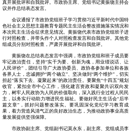
真开展批评和自我批评。市政协主席、党组书记黄振饶主持会
议并作总结表态发言。
会议通报了市政协党组班子学习贯彻习近平新时代中国特
色社会主义思想主题教育专题民主生活会整改措施落实情况和
本次民主生活会征求意见情况。黄振饶代表市政协党组班子进
行对照检查，并带头作个人对照检查发言和自我批评。其他党
组成员分别对照检查，严肃开展批评和自我批评。
黄振饶在总结表态发言中强调，市政协党组和班子成员要
牢记政治责任，坚持“实干为要、创新为魂，用业绩说话、让
人民评价”，团结引导广大政协委员、政协各参加单位和各族
各界人士，忠诚拥护“两个确立”、坚决做到“两个维护”，切实
担起“落实下去、凝聚起来”的政治责任。要聚焦“十四五”规划
收官，紧扣全市中心工作，强化建言资政和凝聚共识双向发
力，树牢人民政协为人民的价值取向，深入践行全过程人民民
主，以务实行动助力增进民生福祉。要做好民主生活会“后半
篇文章”，抓好问题整改落实。要巩固深化党纪学习教育成
果，着力营造风清气正的良好政治生态，为推动政协事业高质
量发展提供坚强保障。
市政协副主席、党组副书记莫永东，副主席、党组成员李