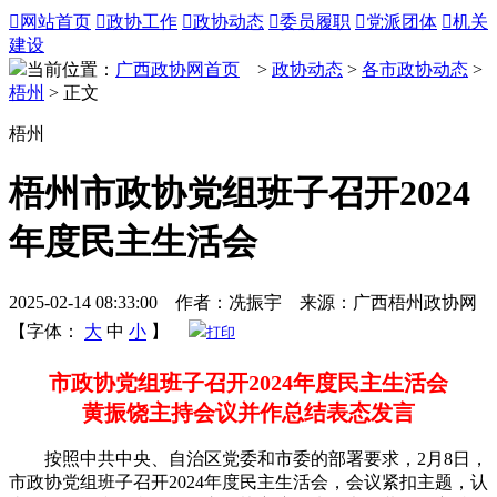

网站首页

政协工作

政协动态

委员履职

党派团体

机关
建设
当前位置：
广西政协网首页
>
政协动态
>
各市政协动态
>
梧州
> 正文
梧州
梧州市政协党组班子召开2024
年度民主生活会
2025-02-14 08:33:00 作者：冼振宇 来源：广西梧州政协网
【字体：
大
中
小
】
打印
市政协党组班子召开2024年度民主生活会
黄振饶主持会议并作总结表态发言
按照中共中央、自治区党委和市委的部署要求，2月8日，
市政协党组班子召开2024年度民主生活会，会议紧扣主题，认