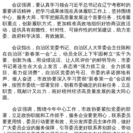
会议强调，要认真学习领会习近平总书记在辽宁考察时的
重要讲话精神，把学习成果体现在具体履职工作上，坚持围绕
中心、服务大局，牢牢把握高质量发展这个首要任务，找准履
职重点，创新履职方式，更加精准高效地组织好协商议政活
动，提供具有前瞻性、针对性、可操作性的对策建议，助力党
委、政府科学决策、有效施策。
会议指出，自治区党委书记、自治区人大常委会主任陈刚
在自治区“新春第一会”上，动员全区上下牢固树立“实干为
要、创新为魂，用业绩说话、让人民评价”的鲜明导向，市委
书记蒋连生在大会上发言，表态将“强力抓工业、全力抓项
目、着力促消费”，自治区党委的号召、市委的承诺掷地有
声、催人奋进，市政协要深入学习贯彻“新春第一会”会议精
神，按照市委统一部署安排，朝着市委确定的目标任务，立足
职责，既献计又出力，画好梧州经济高质量发展的最大同心
圆。
会议强调，围绕今年中心工作，市政协要紧扣党委的部
署，立足政协职能和工作抓手，服务企业要更用心，联系委员
要更用情，委员行动要更有效，充分发挥委员主体作用，做好
广大委员企业的服务保障，引导委员更好联系界别群众，带动