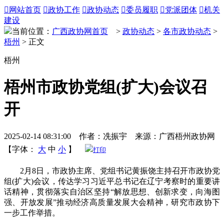

网站首页

政协工作

政协动态

委员履职

党派团体

机关
建设
当前位置：
广西政协网首页
>
政协动态
>
各市政协动态
>
梧州
> 正文
梧州
梧州市政协党组(扩大)会议召
开
2025-02-14 08:31:00 作者：冼振宇 来源：广西梧州政协网
【字体：
大
中
小
】
打印
2月8日，市政协主席、党组书记黄振饶主持召开市政协党
组(扩大)会议，传达学习习近平总书记在辽宁考察时的重要讲
话精神，贯彻落实自治区坚持“解放思想、创新求变，向海图
强、开放发展”推动经济高质量发展大会精神，研究市政协下
一步工作举措。