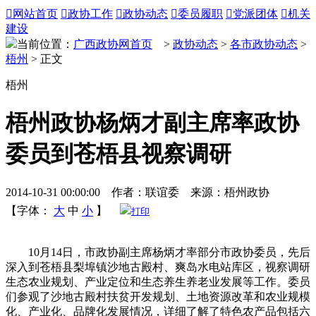

网站首页

政协工作

政协动态

委员履职

党派团体

机关
建设
当前位置：
广西政协网首页
>
政协动态
>
各市政协动态
>
梧州
> 正文
梧州
梧州政协杨炳才副主席率政协
委员到苍梧县视察调研
2014-10-31 00:00:00 作者：联谊委 来源：梧州政协
【字体：
大
中
小
】
打印
10月14日，市政协副主席杨炳才率部分市政协委员，先后
深入到苍梧县梨埠镇沙地古殿村、爽岛水电站库区，视察调研
生态农业规划、产业定位和生态养生养老业发展等工作。委员
们参观了沙地古殿村扶贫开发规划、土地资源改革和农业规模
化、产业化、品牌化发展情况，详细了解了特色农产品包括六