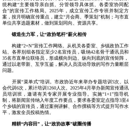
统构建“主要领导亲自抓、分管领导具体抓、各委室协同配
合”的宣传工作格局。2025年，成立宣传工作专班并制定方
案，按月明确宣传重点，建立“月会商、季策划”机制；与市直
单位共享选题素材，做到策划同向、资源共享。
锻造生力军，让“政协笔杆”薪火相传
构建“2+N”宣传工作网络。从机关各委室、乡镇政协工作
站、各界别组各指定至少2名宣传员，吸纳42名骨干通讯员和
35名市直单位联络员，形成横向到边、纵向到底的宣传矩阵，
通过以老带新、互学互鉴，解决人员流动导致的写作力量断层
问题。
开展“菜单式”培训。市政协近年来举办专题培训5次、以
会代训6次，累计培训1260人次。2025年4月举办新闻宣传通讯
员培训班，邀请有关专家开展专业指导。实施“1+1”指导机
制，将新闻宣传纳入年度工作要点，要求各委室定点指导3至4
个乡镇的宣传员，通过案例讲解、合作撰稿等方式提升写作水
平，激发全员投稿热情。
精耕“内容田”，让“政协故事”破圈传播