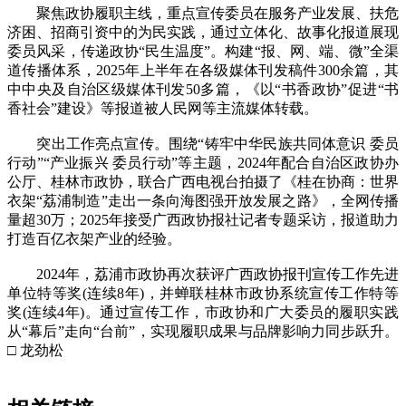
聚焦政协履职主线，重点宣传委员在服务产业发展、扶危
济困、招商引资中的为民实践，通过立体化、故事化报道展现
委员风采，传递政协“民生温度”。构建“报、网、端、微”全渠
道传播体系，2025年上半年在各级媒体刊发稿件300余篇，其
中中央及自治区级媒体刊发50多篇，《以“书香政协”促进“书
香社会”建设》等报道被人民网等主流媒体转载。
突出工作亮点宣传。围绕“铸牢中华民族共同体意识 委员
行动”“产业振兴 委员行动”等主题，2024年配合自治区政协办
公厅、桂林市政协，联合广西电视台拍摄了《桂在协商：世界
衣架“荔浦制造”走出一条向海图强开放发展之路》，全网传播
量超30万；2025年接受广西政协报社记者专题采访，报道助力
打造百亿衣架产业的经验。
2024年，荔浦市政协再次获评广西政协报刊宣传工作先进
单位特等奖(连续8年)，并蝉联桂林市政协系统宣传工作特等
奖(连续4年)。通过宣传工作，市政协和广大委员的履职实践
从“幕后”走向“台前”，实现履职成果与品牌影响力同步跃升。
□ 龙劲松