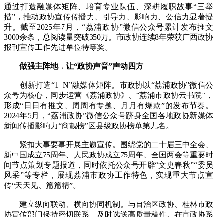
通过打造融媒体矩阵、培育专业队伍、深耕履职故事“三举
措”，推动政协宣传传播力、引导力、影响力、公信力显著提
升。截至2025年7月，“荔浦政协”微信公众号累计发布推文
3000余条，总阅读量突破350万。市政协连续8年荣获广西政协
报刊宣传工作先进单位特等奖。
做强主阵地，让“政协声音”声动四方
创新打造“1+N”融媒体矩阵。市政协以“荔浦政协”微信公
众号为核心，同步运营《荔浦政协》、“荔浦市政协云书院”，
形成“日日有推文、周周有专题、月月有爆款”的发布节奏。
2024年5月，“荔浦政协”微信公众号跻身全国各地政协新媒体
新闻传播影响力“商靓榜”区县级政协榜单第九名。
紧扣大事要事开展主题宣传。围绕党的二十届三中全会、
新中国成立75周年、人民政协成立75周年、全国两会等重要时
间节点策划专题报道，同时依托公众号开辟“文史春秋”“委员
风采”等专栏，展现荔浦市政协工作特色，实现重大节点宣
传“天天见、篇篇精”。
建立纵向联动、横向协同机制。与自治区政协、桂林市政
协宣传部门保持密切联系，及时选送高质量稿件。在市政协系