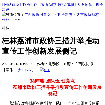

网站首页

政协工作

政协动态

委员履职

党派团体

机关
建设
当前位置：
广西政协网首页
>
政协动态
>
各市政协动态
>
桂林
> 正文
桂林
桂林荔浦市政协三措并举推动
宣传工作创新发展侧记
2025-10-18 09:02:00 作者：龙劲松 来源：广西政协报
【字体：
大
中
小
】
打印
拓阵地 强队伍 创亮点
——荔浦市政协三措并举推动宣传工作创新发展
侧记
荔浦市政协创新构建“阵地—队伍—内容”三维宣传体系，