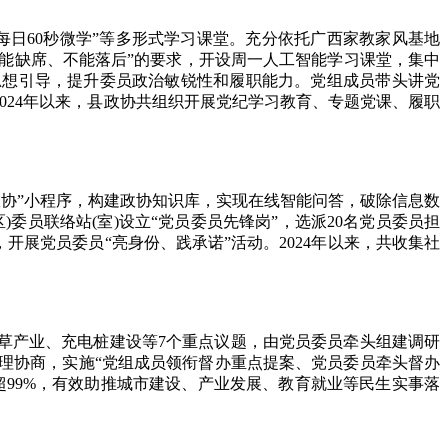
每日60秒微学”等多形式学习课堂。充分依托广西家教家风基地
不能缺席、不能落后”的要求，开设周一人工智能学习课堂，集中
强思想引导，提升委员政治敏锐性和履职能力。党组成员带头讲党
024年以来，县政协共组织开展党纪学习教育、专题党课、履职
政协”小程序，构建政协知识库，实现在线智能问答，破除信息数
委员联络站(室)设立“党员委员先锋岗”，选派20名党员委员担
开展党员委员“亮身份、践承诺”活动。2024年以来，共收集社
草产业、充电桩建设等7个重点议题，由党员委员牵头组建调研
案办理协商，实施“党组成员领衔督办重点提案、党员委员牵头督办
超99%，有效助推城市建设、产业发展、教育就业等民生实事落