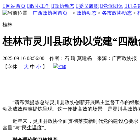

网站首页

政协工作

政协动态

委员履职

党派团体

机关
当前位置：
广西政协网首页
>
政协动态
>
各市政协动态
>
桂林
桂林市灵川县政协以党建“四融
2025-09-16 08:56:00 作者：石 琦 莫建杨 来源：广西政协报
【字体：
大
中
小
】
打印
“请帮我提炼总结灵川县政协创新开展民主监督工作的经验做
动及成效精准提炼呈现。这一便捷高效的场景，是灵川县政协党
近年来，灵川县政协全面贯彻落实新时代党的建设总要求，
含量”与“民生温度”。
融合理论学习筑根基