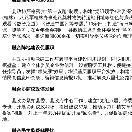
县政协严格落实“第一议题”制度，构建“党组领学+常委深学
(桂林)、八路军桂林办事处路莫村物资转运站旧址等红色与廉
观看《数智之道》《智造中国》等专题片10余部；打造“每日
课、抓学习，在今年全会期间，县政协主席为全体委员作“学习
培训等46场次，推送新闻600余条，切实引导委员将党的创
融合阵地建设促履职
县政协推动党建工作与履职平台建设同步规划、同步推进。积极
据壁垒；建立全体委员企业微信群，设置聊天工具栏，便捷接入小
任指导员，发挥“领头雁”效应，增强基层履职平台实效，构建“
情民意信息60余条，编辑信息简报17期，推动解决八里七路路
融合协商议政谋发展
县政协紧扣县委、县政府中心工作，建立“党组点题、专委会
专班，开展协商议政42场，提出建议57条，推动示范种植艾草
提案”机制，对上一年未办结提案开展“回头看”，力促提案建
地。
融合民主监督解民忧