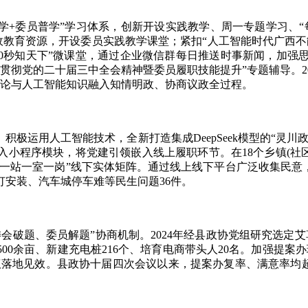
+委员普学”学习体系，创新开设实践教学、周一专题学习、“
政教育资源，开设委员实践教学课堂；紧扣“人工智能时代广西
60秒知天下”微课堂，通过企业微信群每日推送时事新闻，加
贯彻党的二十届三中全会精神暨委员履职技能提升”专题辅导。2
新理论与人工智能知识融入知情明政、协商议政全过程。
运用人工智能技术，全新打造集成DeepSeek模型的“灵川
程序模块，将党建引领嵌入线上履职环节。在18个乡镇(社区)
一站一室一岗”线下实体矩阵。通过线上线下平台广泛收集民意，
灯安装、汽车城停车难等民生问题36件。
破题、委员解题”协商机制。2024年经县政协党组研究选定艾
500余亩、新建充电桩216个、培育电商带头人20名。加强提
议落地见效。县政协十届四次会议以来，提案办复率、满意率均