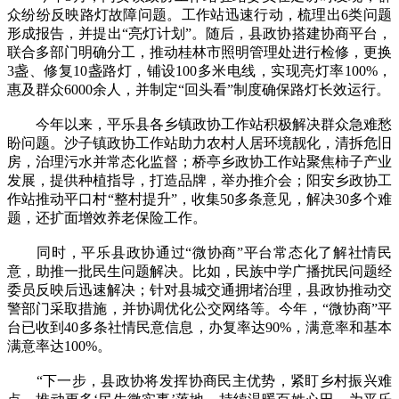
众纷纷反映路灯故障问题。工作站迅速行动，梳理出6类问题
形成报告，并提出“亮灯计划”。随后，县政协搭建协商平台，
联合多部门明确分工，推动桂林市照明管理处进行检修，更换
3盏、修复10盏路灯，铺设100多米电线，实现亮灯率100%，
惠及群众6000余人，并制定“回头看”制度确保路灯长效运行。
今年以来，平乐县各乡镇政协工作站积极解决群众急难愁
盼问题。沙子镇政协工作站助力农村人居环境靓化，清拆危旧
房，治理污水并常态化监督；桥亭乡政协工作站聚焦柿子产业
发展，提供种植指导，打造品牌，举办推介会；阳安乡政协工
作站推动平口村“整村提升”，收集50多条意见，解决30多个难
题，还扩面增效养老保险工作。
同时，平乐县政协通过“微协商”平台常态化了解社情民
意，助推一批民生问题解决。比如，民族中学广播扰民问题经
委员反映后迅速解决；针对县城交通拥堵治理，县政协推动交
警部门采取措施，并协调优化公交网络等。今年，“微协商”平
台已收到40多条社情民意信息，办复率达90%，满意率和基本
满意率达100%。
“下一步，县政协将发挥协商民主优势，紧盯乡村振兴难