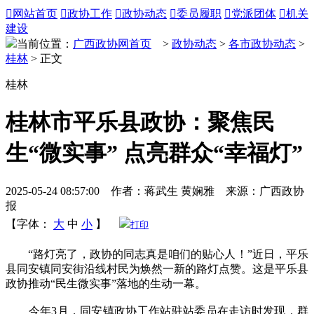

网站首页

政协工作

政协动态

委员履职

党派团体

机关
建设
当前位置：
广西政协网首页
>
政协动态
>
各市政协动态
>
桂林
> 正文
桂林
桂林市平乐县政协：聚焦民
生“微实事” 点亮群众“幸福灯”
2025-05-24 08:57:00 作者：蒋武生 黄娴雅 来源：广西政协
报
【字体：
大
中
小
】
打印
“路灯亮了，政协的同志真是咱们的贴心人！”近日，平乐
县同安镇同安街沿线村民为焕然一新的路灯点赞。这是平乐县
政协推动“民生微实事”落地的生动一幕。
今年3月，同安镇政协工作站驻站委员在走访时发现，群