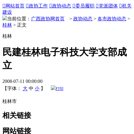

网站首页

政协工作

政协动态

委员履职

党派团体

机关
建设
当前位置：
广西政协网首页
>
政协动态
>
各市政协动态
>
桂林
> 正文
桂林
民建桂林电子科技大学支部成
立
2008-07-11 00:00:00
【字体：
大
中
小
】
打印
桂林市
相关链接
网站链接