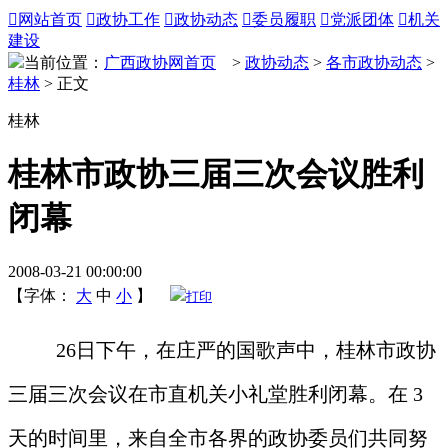

网站首页

政协工作

政协动态

委员履职

党派团体

机关
建设
当前位置：
广西政协网首页
>
政协动态
>
各市政协动态
>
桂林
> 正文
桂林
桂林市政协三届三次会议胜利
闭幕
2008-03-21 00:00:00
【字体：
大
中
小
】
打印
26
日下午，在庄严的国歌声中，桂林市政协
三届三次会议在市直机关小礼堂胜利闭幕。在
3
天的时间里，来自全市各界的政协委员们共同努