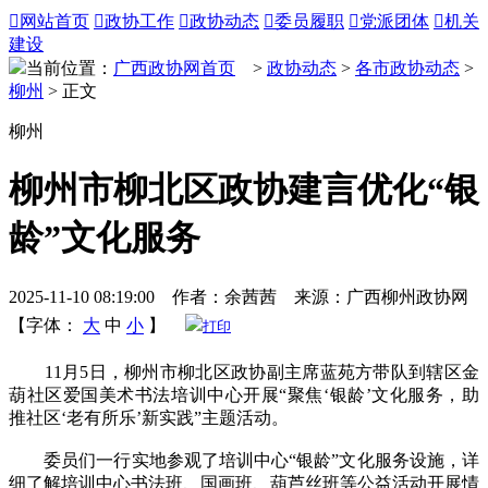

网站首页

政协工作

政协动态

委员履职

党派团体

机关
建设
当前位置：
广西政协网首页
>
政协动态
>
各市政协动态
>
柳州
> 正文
柳州
柳州市柳北区政协建言优化“银
龄”文化服务
2025-11-10 08:19:00 作者：余茜茜 来源：广西柳州政协网
【字体：
大
中
小
】
打印
11月5日，柳州市柳北区政协副主席蓝苑方带队到辖区金
葫社区爱国美术书法培训中心开展“聚焦‘银龄’文化服务，助
推社区‘老有所乐’新实践”主题活动。
委员们一行实地参观了培训中心“银龄”文化服务设施，详
细了解培训中心书法班、国画班、葫芦丝班等公益活动开展情