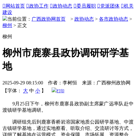

网站首页

政协工作

政协动态

委员履职

党派团体

机关
建设
当前位置：
广西政协网首页
>
政协动态
>
各市政协动态
>
柳州
> 正文
柳州
柳州市鹿寨县政协调研研学基
地
2025-09-29 08:15:00 作者：李树恒 来源：广西柳州政协网
【字体：
大
中
小
】
打印
9月25日下午，柳州市鹿寨县政协副主席蒙广远率队赴中
渡镇研学基地调研。
调研组先后到鹿寨香桥岩溶国家地质公园研学基地、中渡
古镇研学基地，通过实地察看、听取介绍、交流研讨等方式，
详细了解基地在运营模式、资金保障、市场拓展、资源整合、