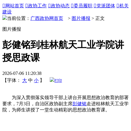

网站首页

政协工作

政协动态

委员履职

党派团体

机关
建设
当前位置：
广西政协网首页
>
图片播报
> 正文
图片播报
彭健铭到桂林航天工业学院讲
授思政课
2026-07-06 11:20:38
【字体：
大
中
小
】
打印
为深入贯彻落实领导干部上讲台开展思想政治教育的部署
要求，7月3日，自治区政协副主席
彭健铭
走进桂林航天工业学
院，为师生讲授了一堂生动精彩的思想政治教育课。