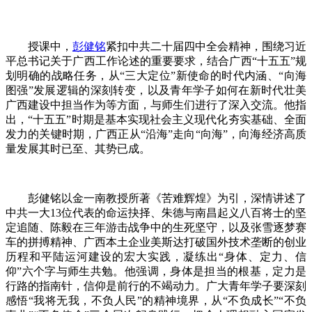
授课中，
彭健铭
紧扣中共二十届四中全会精神，围绕习近
平总书记关于广西工作论述的重要要求，结合广西“十五五”规
划明确的战略任务，从“三大定位”新使命的时代内涵、“向海
图强”发展逻辑的深刻转变，以及青年学子如何在新时代壮美
广西建设中担当作为等方面，与师生们进行了深入交流。他指
出，“十五五”时期是基本实现社会主义现代化夯实基础、全面
发力的关键时期，广西正从“沿海”走向“向海”，向海经济高质
量发展其时已至、其势已成。
彭健铭以金一南教授所著《苦难辉煌》为引，深情讲述了
中共一大13位代表的命运抉择、朱德与南昌起义八百将士的坚
定追随、陈毅在三年游击战争中的生死坚守，以及张雪逐梦赛
车的拼搏精神、广西本土企业美斯达打破国外技术垄断的创业
历程和平陆运河建设的宏大实践，凝练出“身体、定力、信
仰”六个字与师生共勉。他强调，身体是担当的根基，定力是
行路的指南针，信仰是前行的不竭动力。广大青年学子要深刻
感悟“我将无我，不负人民”的精神境界，从“不负成长”“不负