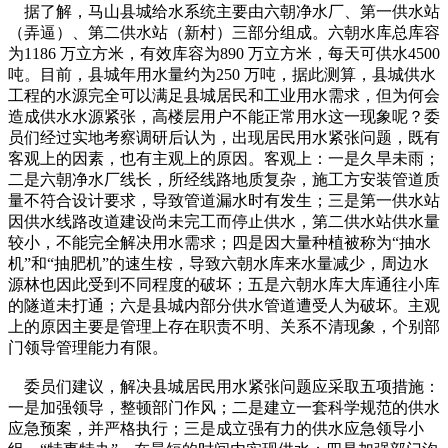
据了解，马山县城给水系统主要由六朝净水厂、第一供水站
（弄逼）、第二供水站（新村）三部分组成。六朝水库总库容
为1186 万立方米，有效库容为890 万立方米，每天可供水4500
吨。目前，县城年用水量约为250 万吨，据此测算，县城供水
工程的水源完全可以满足县城居民和工业用水需求，但为何会
造成供水水源紧张，高楼层用户不能正常用水这一现象呢？委
员们经过实地考察调研后认为，出现居民用水紧张问题，既有
客观上的因素，也有主观上的原因。客观上：一是久旱未雨；
二是六朝净水厂线长，所经线路地质复杂，施工方安装管道质
量不符合设计要求，导致管道漏水时有发生；三是第一供水站
因供水线路改道建设尚未完工而停止供水，第二供水站供水量
较小，不能完全解决用水需求；四是因大量种植被称为“抽水
机”和“抽肥机”的速生桉，导致六朝水库来水量减少，周边水
源林也因此受到不同程度的破坏；五是六朝水库大库通往小库
的隧道未打通；六是县城内部分供水管道遭受人为破坏。主观
上的原因主要是管理上存在职责不明、关系不清现象，个别部
门领导管理能力有限。
委员们建议，解决县城居民用水紧张问题应采取五项措施：
一是加强领导，整顿部门作风；二是建立一套科学规范的供水
应急预案，并严格执行；三是成立强有力的供水应急领导小