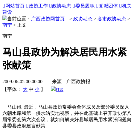

网站首页

政协工作

政协动态

委员履职

党派团体

机关
建设
当前位置：
广西政协网首页
>
政协动态
>
各市政协动态
>
南宁
> 正文
南宁
马山县政协为解决居民用水紧
张献策
2009-06-05 00:00:00 来源：广西政协报
【字体：
大
中
小
】
打印
马山讯 最近，马山县政协常委会全体成员及部分委员深入
六朝水库和第一供水站实地视察，并在此基础上召开政协第八
届常委会第六次会议，就如何解决好县城居民用水紧张问题向
县委县政府建言献策。