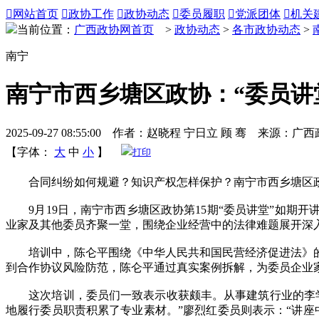

网站首页

政协工作

政协动态

委员履职

党派团体

机关
当前位置：
广西政协网首页
>
政协动态
>
各市政协动态
>
南宁
南宁市西乡塘区政协：“委员讲
2025-09-27 08:55:00 作者：赵晓程 宁日立 顾 骞 来源：广
【字体：
大
中
小
】
打印
合同纠纷如何规避？知识产权怎样保护？南宁市西乡塘区政协“
9月19日，南宁市西乡塘区政协第15期“委员讲堂”如期开
业家及其他委员齐聚一堂，围绕企业经营中的法律难题展开深
培训中，陈仑平围绕《中华人民共和国民营经济促进法》的
到合作协议风险防范，陈仑平通过真实案例拆解，为委员企业
这次培训，委员们一致表示收获颇丰。从事建筑行业的李学
地履行委员职责积累了专业素材。”廖烈红委员则表示：“讲