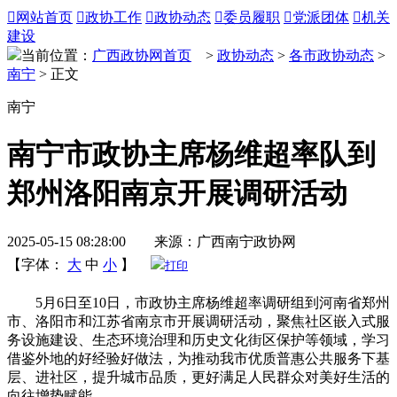

网站首页

政协工作

政协动态

委员履职

党派团体

机关
建设
当前位置：
广西政协网首页
>
政协动态
>
各市政协动态
>
南宁
> 正文
南宁
南宁市政协主席杨维超率队到
郑州洛阳南京开展调研活动
2025-05-15 08:28:00 来源：广西南宁政协网
【字体：
大
中
小
】
打印
5月6日至10日，市政协主席杨维超率调研组到河南省郑州
市、洛阳市和江苏省南京市开展调研活动，聚焦社区嵌入式服
务设施建设、生态环境治理和历史文化街区保护等领域，学习
借鉴外地的好经验好做法，为推动我市优质普惠公共服务下基
层、进社区，提升城市品质，更好满足人民群众对美好生活的
向往增势赋能。