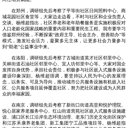
在郑州，调研组先后考察了平等街社区日间照料中心、商
城花园社区食堂等，大家边走边看，不时与社区和企业负责人
交谈。杨维超指出，社区养老和老年助餐服务是实施积极应对
人口老龄化国家战略的重要内容和重要民生工程。我市要学习
借鉴郑州经验，不断探索“政府主导、社会主办、慈善助办”等
模式，激发社会活力，凝聚多元主体，让更多社会力量参与
到“助老”公益事业中来。
在洛阳，调研组先后考察了古城街道英才社区邻里中心、
关林街道石油社区邻里中心、宜人坊邻里中心等。大家对国企
发挥自身优势，承担社会责任，积极参与社区嵌入式服务设施
建设印象深刻。杨维超强调，要坚持以人民为中心的发展理
念，以务实、可及为导向，推动城市公共服务设施有机嵌入社
区、公共服务项目延伸覆盖社区，努力把社区建设成为人民群
众的幸福家园。
在南京，调研组先后考察了新街口街道高堂和悦护理院、
悦心居家养老服务中心、红山街道营苑社区嵌入式服务设施建
设、浦口区长江沿岸生态环境治理、老东门历史文化街区保护
和江苏禾康养老集团、新工集团宁工品推项目等。杨维超指