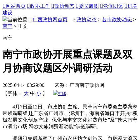

网站首页

政协工作

政协动态

委员履职

党派团体

机关
建设
当前位置：
广西政协网首页
>
政协动态
>
各市政协动态
>
南宁
> 正文
南宁
南宁市政协开展重点课题及双
月协商议题区外调研活动
2025-04-14 08:29:00 来源：广西南宁政协网
【字体：
大
中
小
】
打印
4月7日至12日，市政协副主席、民革南宁市委会主委黎琳
带领调研组赴广东省广州市、深圳市，海南省海口市开展“积
极发展文化创意产业 优化与丰富文化消费市场”及“繁荣南宁
市演出市场 释放文旅消费新动能”课题调研。
调研组先后考察了广州市永庆坊文创街区、白鹅潭大湾区