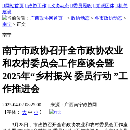

网站首页

政协工作

政协动态

委员履职

党派团体

机关
建设
当前位置：
广西政协网首页
>
政协动态
>
各市政协动态
>
南宁
> 正文
南宁
南宁市政协召开全市政协农业
和农村委员会工作座谈会暨
2025年“乡村振兴 委员行动 ”工
作推进会
2025-04-02 08:25:00 来源：广西南宁政协网
【字体：
大
中
小
】
打印
3月28日，市政协召开全市政协农业和农村委员会工作座