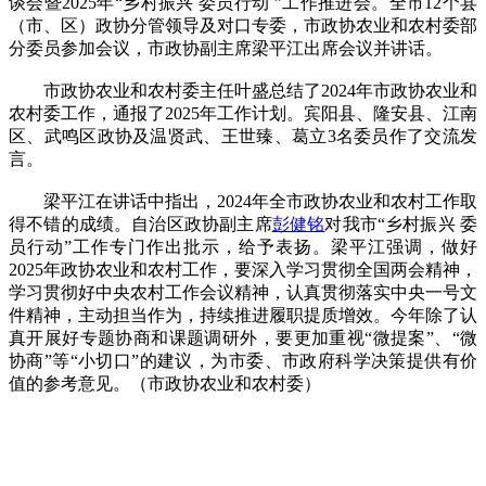
谈会暨2025年“乡村振兴 委员行动 ”工作推进会。全市12个县
（市、区）政协分管领导及对口专委，市政协农业和农村委部
分委员参加会议，市政协副主席梁平江出席会议并讲话。
市政协农业和农村委主任叶盛总结了2024年市政协农业和
农村委工作，通报了2025年工作计划。宾阳县、隆安县、江南
区、武鸣区政协及温贤武、王世臻、葛立3名委员作了交流发
言。
梁平江在讲话中指出，2024年全市政协农业和农村工作取
得不错的成绩。自治区政协副主席
彭健铭
对我市“乡村振兴 委
员行动”工作专门作出批示，给予表扬。梁平江强调，做好
2025年政协农业和农村工作，要深入学习贯彻全国两会精神，
学习贯彻好中央农村工作会议精神，认真贯彻落实中央一号文
件精神，主动担当作为，持续推进履职提质增效。今年除了认
真开展好专题协商和课题调研外，要更加重视“微提案”、“微
协商”等“小切口”的建议，为市委、市政府科学决策提供有价
值的参考意见。（市政协农业和农村委）