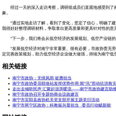
经过一天的深入走访考察，调研组成员们直观地感受到了南
象。
“通过实地走访了解，看到了变化，坚定了信心，明确了建言
我得好好整理调研材料，争取拿出更高质量和更具针对性的意
“下一步，我们将会从低空经济的发展规划、低空产业链的关
“发展低空经济对南宁非常重要、很有必要，市政协责无旁贷
定完善政策规划，助力低空经济企业做大做强，持续为南宁低空经
相关链接
南宁市政协：无惧风雨 挺膺担当
南宁市政协委员联络站发挥优势作用 闻“汛”而动抗洪救
走出去倾听民声 汇聚起澎湃暖流——南宁市政协建言助
南宁市政协召开专题协商会议政建言
南宁市宾阳县政协机关党支部开展主题党日活动
南宁市邕宁区政协：科教振兴显担当 委员行动赋新能