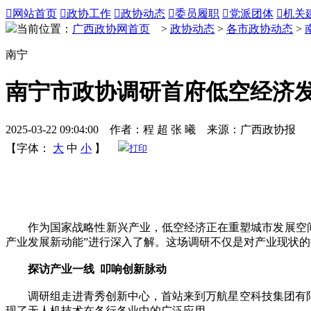

网站首页

政协工作

政协动态

委员履职

党派团体

机关
当前位置：
广西政协网首页
>
政协动态
>
各市政协动态
>
南宁
南宁市政协调研首府低空经济
2025-03-22 09:04:00 作者：程 超 张 曦 来源：广西政协报
【字体：
大
中
小
】
打印
作为国家战略性新兴产业，低空经济正在重塑城市发展空间。
产业发展新动能”进行深入了解。这场调研不仅是对产业现状
探访产业一线 叩响创新脉动
调研组走进青秀创新中心，首站来到万航星空科技集团有限公
现了无人机技术在各行各业中的广泛应用。