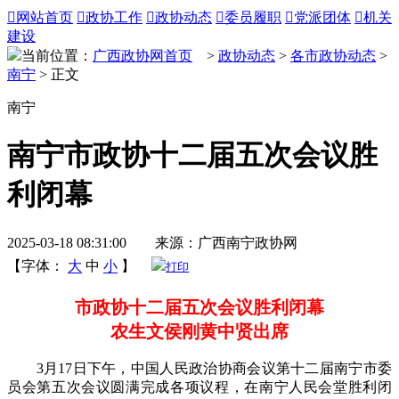

网站首页

政协工作

政协动态

委员履职

党派团体

机关
建设
当前位置：
广西政协网首页
>
政协动态
>
各市政协动态
>
南宁
> 正文
南宁
南宁市政协十二届五次会议胜
利闭幕
2025-03-18 08:31:00 来源：广西南宁政协网
【字体：
大
中
小
】
打印
市政协十二届五次会议胜利闭幕
农生文侯刚黄中贤出席
3月17日下午，中国人民政治协商会议第十二届南宁市委
员会第五次会议圆满完成各项议程，在南宁人民会堂胜利闭