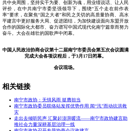
共中央周围，坚持实干为要、创新为魂，用业绩说话、让人民
评价，在中共南宁市委坚强领导下，围绕“五个走在前作表
率”要求，在聚焦“国之大者”和民之关切的高质量协商、高水
平建言中更好服务大局、促进团结，为加快建设面向东盟开放
合作的国际化大都市、奋力谱写中国式现代化南宁篇章而努力
奋斗。大会在雄壮的国歌声中闭幕。
中国人民政治协商会议第十二届南宁市委员会第五次会议圆满
完成大会各项议程后，于3月17日闭幕。
会议现场。
相关链接
南宁市政协：无惧风雨 挺膺担当
南宁市政协委员联络站发挥优势作用 闻“汛”而动抗洪救
灾
走出去倾听民声 汇聚起澎湃暖流——南宁市政协建言助
推社会力量深耕基层治理一线
南宁市政协召开专题协商会议政建言