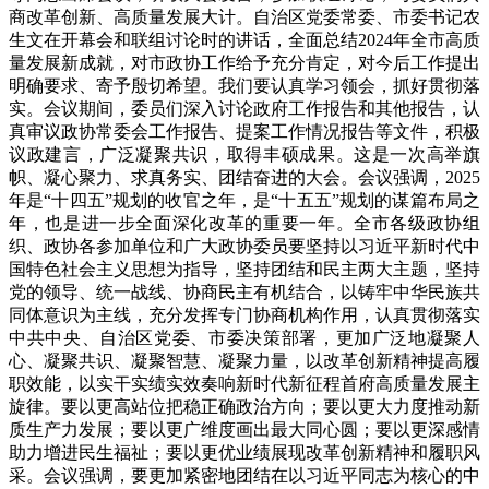
商改革创新、高质量发展大计。自治区党委常委、市委书记农
生文在开幕会和联组讨论时的讲话，全面总结2024年全市高质
量发展新成就，对市政协工作给予充分肯定，对今后工作提出
明确要求、寄予殷切希望。我们要认真学习领会，抓好贯彻落
实。会议期间，委员们深入讨论政府工作报告和其他报告，认
真审议政协常委会工作报告、提案工作情况报告等文件，积极
议政建言，广泛凝聚共识，取得丰硕成果。这是一次高举旗
帜、凝心聚力、求真务实、团结奋进的大会。会议强调，2025
年是“十四五”规划的收官之年，是“十五五”规划的谋篇布局之
年，也是进一步全面深化改革的重要一年。全市各级政协组
织、政协各参加单位和广大政协委员要坚持以习近平新时代中
国特色社会主义思想为指导，坚持团结和民主两大主题，坚持
党的领导、统一战线、协商民主有机结合，以铸牢中华民族共
同体意识为主线，充分发挥专门协商机构作用，认真贯彻落实
中共中央、自治区党委、市委决策部署，更加广泛地凝聚人
心、凝聚共识、凝聚智慧、凝聚力量，以改革创新精神提高履
职效能，以实干实绩实效奏响新时代新征程首府高质量发展主
旋律。要以更高站位把稳正确政治方向；要以更大力度推动新
质生产力发展；要以更广维度画出最大同心圆；要以更深感情
助力增进民生福祉；要以更优业绩展现改革创新精神和履职风
采。会议强调，要更加紧密地团结在以习近平同志为核心的中