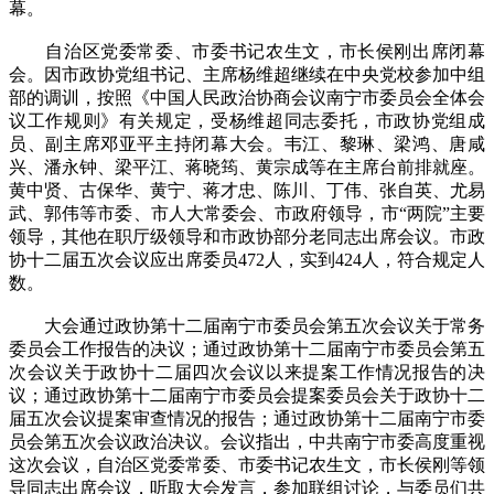
幕。
自治区党委常委、市委书记农生文，市长侯刚出席闭幕
会。因市政协党组书记、主席杨维超继续在中央党校参加中组
部的调训，按照《中国人民政治协商会议南宁市委员会全体会
议工作规则》有关规定，受杨维超同志委托，市政协党组成
员、副主席邓亚平主持闭幕大会。韦江、黎琳、梁鸿、唐咸
兴、潘永钟、梁平江、蒋晓筠、黄宗成等在主席台前排就座。
黄中贤、古保华、黄宁、蒋才忠、陈川、丁伟、张自英、尤易
武、郭伟等市委、市人大常委会、市政府领导，市“两院”主要
领导，其他在职厅级领导和市政协部分老同志出席会议。市政
协十二届五次会议应出席委员472人，实到424人，符合规定人
数。
大会通过政协第十二届南宁市委员会第五次会议关于常务
委员会工作报告的决议；通过政协第十二届南宁市委员会第五
次会议关于政协十二届四次会议以来提案工作情况报告的决
议；通过政协第十二届南宁市委员会提案委员会关于政协十二
届五次会议提案审查情况的报告；通过政协第十二届南宁市委
员会第五次会议政治决议。会议指出，中共南宁市委高度重视
这次会议，自治区党委常委、市委书记农生文，市长侯刚等领
导同志出席会议，听取大会发言，参加联组讨论，与委员们共