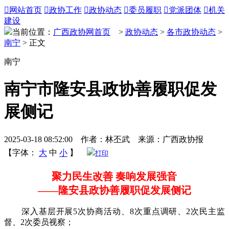

网站首页

政协工作

政协动态

委员履职

党派团体

机关
建设
当前位置：
广西政协网首页
>
政协动态
>
各市政协动态
>
南宁
> 正文
南宁
南宁市隆安县政协善履职促发
展侧记
2025-03-18 08:52:00 作者：林丕武 来源：广西政协报
【字体：
大
中
小
】
打印
聚力民生改善 奏响发展强音
——隆安县政协善履职促发展侧记
深入基层开展5次协商活动、8次重点调研、2次民主监
督、2次委员视察；