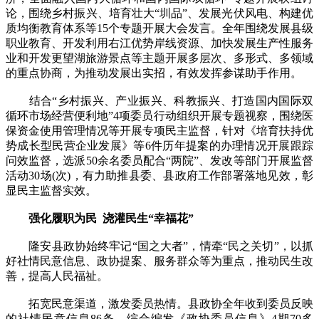
论，围绕乡村振兴、培育壮大“圳品”、发展光伏风电、构建优
质均衡教育体系等15个专题开展大会发言。全年围绕发展县级
职业教育、开发利用右江优势岸线资源、加快发展生产性服务
业和开发更望湖旅游景点等主题开展多层次、多形式、多领域
的重点协商，为推动发展出实招，有效发挥参谋助手作用。
结合“乡村振兴、产业振兴、科教振兴、打造国内国际双
循环市场经营便利地”4项委员行动组织开展专题视察，围绕医
保资金使用管理情况等开展专项民主监督，针对《培育扶持优
势成长型民营企业发展》等6件历年提案的办理情况开展跟踪
问效监督，选派50余名委员配合“两院”、发改等部门开展监督
活动30场(次)，有力助推县委、县政府工作部署落地见效，彰
显民主监督实效。
强化履职为民 浇灌民生“幸福花”
隆安县政协始终牢记“国之大者”，情牵“民之关切”，以抓
好社情民意信息、政协提案、服务群众等为重点，推动民生改
善，提高人民福祉。
拓宽民意渠道，激发委员热情。县政协全年收到委员反映
的社情民意信息86条，综合编发《政协委员信息》4期70多