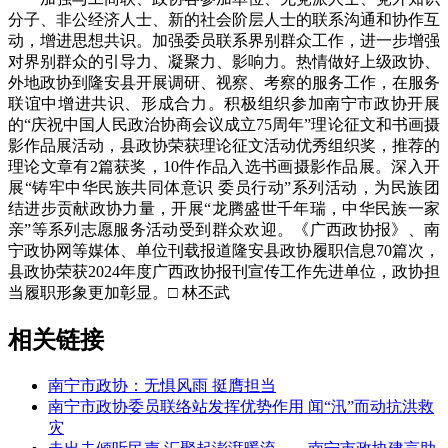
分子、非公经济人士、新的社会阶层人士的联系沟通和协作互
动，增进思想共识。加强委员联系界别群众工作，进一步增强
对界别群众的引导力、凝聚力、影响力。热情做好上级政协、
外地政协到隆安县开展调研、视察、考察的服务工作，在服务
联谊中增进共识、形成合力。积极组织参加南宁市政协开展
的“庆祝中国人民政治协商会议成立75周年”理论征文和书画摄
影作品展活动，县政协荣获理论征文活动优秀组织奖，推荐的
理论文章有2篇获奖，10件作品入选书画摄影作品展。深入开
展“铸牢中华民族共同体意识 委员行动”系列活动，为民族团
结进步贡献政协力量，开展“龙腾盛世千年瑞，中华民族一家
亲”等系列志愿服务活动受到群众欢迎。《广西政协报》、南
宁政协网等媒体、单位刊载报道隆安县政协履职信息70篇次，
县政协荣获2024年度广西政协报刊宣传工作先进单位，政协担
当履职形象更加彰显。□ 林丕武
相关链接
南宁市政协：无惧风雨 挺膺担当
南宁市政协委员联络站发挥优势作用 闻“汛”而动抗洪救
灾