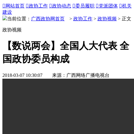

网站首页

政协工作

政协动态

委员履职

党派团体

机关
建设
当前位置：
广西政协网首页
>
政协工作
>
政协视频
> 正文
政协视频
【数说两会】全国人大代表 全
国政协委员构成
2018-03-07 10:30:07 来源：广西网络广播电视台