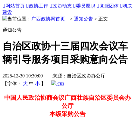

网站首页

政协工作

政协动态

委员履职

党派团体

机关
建设
当前位置：
广西政协网首页
>
通知公告
> 正文
通知公告
自治区政协十三届四次会议车
辆引导服务项目采购意向公告
2025-12-30 10:30:00 来源：自治区政协办公厅
【字体：
大
中
小
】
打印
中国人民政治协商会议广西壮族自治区委员会办
公厅
本级采购公告