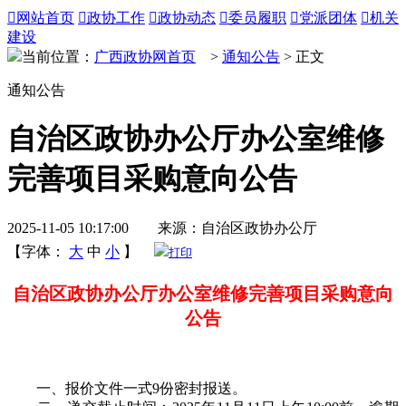

网站首页

政协工作

政协动态

委员履职

党派团体

机关
建设
当前位置：
广西政协网首页
>
通知公告
> 正文
通知公告
自治区政协办公厅办公室维修
完善项目采购意向公告
2025-11-05 10:17:00 来源：自治区政协办公厅
【字体：
大
中
小
】
打印
自治区政协办公厅办公室维修完善项目采购意向
公告
一、报价文件一式9份密封报送。