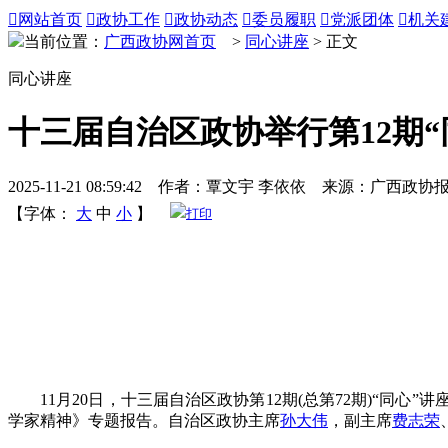

网站首页

政协工作

政协动态

委员履职

党派团体

机关
当前位置：
广西政协网首页
>
同心讲座
> 正文
同心讲座
十三届自治区政协举行第12期“
2025-11-21 08:59:42 作者：覃文宇 李依依 来源：广西政协
【字体：
大
中
小
】
打印
11月20日，十三届自治区政协第12期(总第72期)“同
学家精神》专题报告。自治区政协主席
孙大伟
，副主席
费志荣