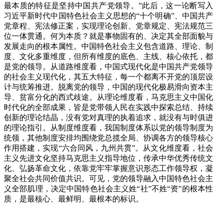
最本质的特征是坚持中国共产党领导。”此后，这一论断写入
习近平新时代中国特色社会主义思想的“十个明确”、中国共产
党章程、宪法修正案，实现理论创新、党章规定、宪法规范三
位一体贯通。何为本质？就是事物固有的、决定其全部面貌与
发展走向的根本属性。中国特色社会主义包含道路、理论、制
度、文化多重维度，但所有维度的底色、主线、核心依托，都
是党的领导。从道路维度看，中国式现代化是中国共产党领导
的社会主义现代化，其五大特征，每一个都离不开党的顶层设
计与统筹推进。脱离党的领导，中国的现代化极易滑向资本主
导、贫富分化的西式歧途。从理论维度看，马克思主义中国化
时代化的全部成果，皆是党带领人民在实践中探索总结、持续
创新的理论结晶，没有党对真理的执着追求，就没有与时俱进
的理论指引。从制度维度看，我国制度体系以党的领导制度为
统领，其他制度安排均围绕党总揽全局、协调各方的领导核心
作用搭建，实现“六合同风，九州共贯”。从文化维度看，社会
主义先进文化坚持马克思主义指导地位，传承中华优秀传统文
化、弘扬革命文化，依靠党牢牢掌握意识形态工作领导权，凝
聚全社会共同价值共识。可见，党的领导融入中国特色社会主
义全部肌理，决定中国特色社会主义姓“社”不姓“资”的根本性
质，是最核心、最鲜明、最根本的标识。