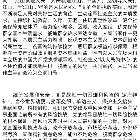
调：“江山就是人民，人民就是江山。中国共产党领导人民打
江山、守江山，守的是人民的心。”党的全部执政实践，就是
不断满足人民对美好生活的向往，生动诠释社会主义的本质要
求。党持续推进教育、医疗、养老、住房普惠性改革，健全社
会保障兜底体系，着力缩小城乡、区域、收入差距；优先保障
群众基本生活需求；畅通群众诉求表达渠道，人民当家作主更
为扎实，基层民主活力增强。反观资本主义国家，资本逻辑凌
驾民生之上，贫富鸿沟持续拉大，底层群众权益难以保障，根
源在于资产阶级政党服务资本集团利益。唯有以人民立场为根
本立场的中国共产党执掌领导权，社会主义“以人民为中心”的
本质价值才能落地生根；脱离党的领导，共同富裕、人民当家
作主等都会沦为空洞口号。
统筹发展和安全，党是战胜一切困难和风险的“定海神
针”。当今世界动荡与变革交织，单边主义、保护主义抬头，
地缘冲突、科技封锁、意识形态交锋多重风险叠加，社会主义
事业面临前所未有的风险挑战。党的领导是战胜一切风险挑战
的根本保证，是风雨来袭时中国人民最可靠的主心骨。对内，
党直面长期执政考验、改革开放考验、市场经济考验、外部环
境考验，直面精神懈怠危险、能力不足危险、脱离群众危险、