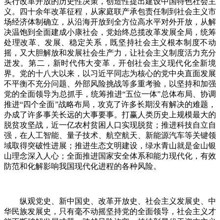
实行改革开放的历史性决策，创造性提出建设中国特色社会主
义。四十余年改革征程，从家庭联产承包责任制到社会主义市
场经济体制确立，从沿海开放到全方位高水平对外开放，从解
决温饱到全面建成小康社会，党始终总揽改革发展全局，统筹
处理改革、发展、稳定关系，既坚持社会主义根本制度不动
摇，又大胆解放和发展社会生产力，让社会主义制度活力充分
迸发。第二，新时代伟大变革，开创社会主义现代化全新境
界。党的十八大以来，以习近平同志为核心的党中央直面发展
不平衡不充分问题、外部风险挑战等多重考验，以坚持和加强
党的全面领导为总抓手，统筹推进“五位一体”总体布局、协调
推进“四个全面”战略布局，攻克了许多长期没有解决的难题，
办成了许多事关长远的大事要事。打赢人类历史上规模最大的
脱贫攻坚战，近一亿农村贫困人口实现脱贫；推进科技自立自
强，在人工智能、量子技术、航空航天、新能源汽车等关键领
域取得突破性进展；推进生态文明建设，绿水青山就是金山银
山理念深入人心；全面推进国家安全体系和能力现代化，有效
防范和化解影响我国现代化进程的各种风险。
纵观党史、新中国史、改革开放史、社会主义发展史、中
华民族发展史，只有毫不动摇坚持党的全面领导，社会主义才