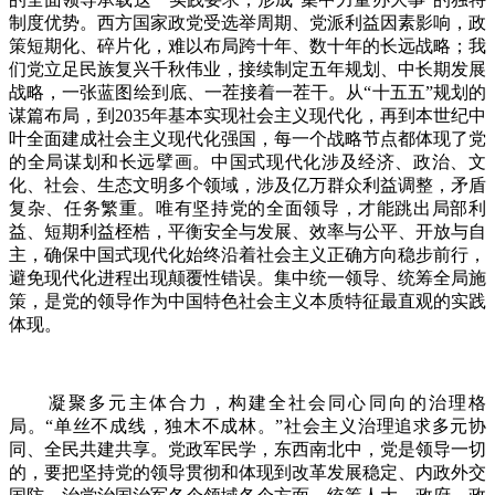
制度优势。西方国家政党受选举周期、党派利益因素影响，政
策短期化、碎片化，难以布局跨十年、数十年的长远战略；我
们党立足民族复兴千秋伟业，接续制定五年规划、中长期发展
战略，一张蓝图绘到底、一茬接着一茬干。从“十五五”规划的
谋篇布局，到2035年基本实现社会主义现代化，再到本世纪中
叶全面建成社会主义现代化强国，每一个战略节点都体现了党
的全局谋划和长远擘画。中国式现代化涉及经济、政治、文
化、社会、生态文明多个领域，涉及亿万群众利益调整，矛盾
复杂、任务繁重。唯有坚持党的全面领导，才能跳出局部利
益、短期利益桎梏，平衡安全与发展、效率与公平、开放与自
主，确保中国式现代化始终沿着社会主义正确方向稳步前行，
避免现代化进程出现颠覆性错误。集中统一领导、统筹全局施
策，是党的领导作为中国特色社会主义本质特征最直观的实践
体现。
凝聚多元主体合力，构建全社会同心同向的治理格
局。“单丝不成线，独木不成林。”社会主义治理追求多元协
同、全民共建共享。党政军民学，东西南北中，党是领导一切
的，要把坚持党的领导贯彻和体现到改革发展稳定、内政外交