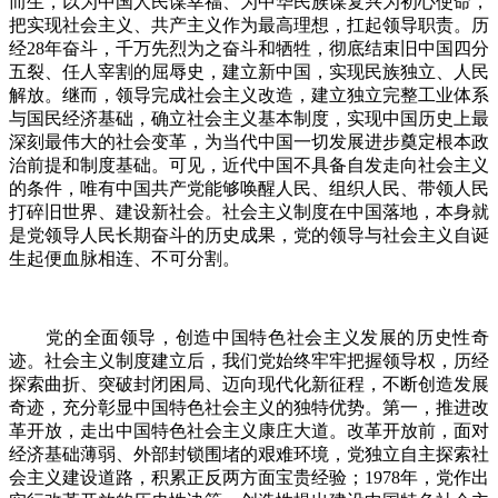
而生，以为中国人民谋幸福、为中华民族谋复兴为初心使命，
把实现社会主义、共产主义作为最高理想，扛起领导职责。历
经28年奋斗，千万先烈为之奋斗和牺牲，彻底结束旧中国四分
五裂、任人宰割的屈辱史，建立新中国，实现民族独立、人民
解放。继而，领导完成社会主义改造，建立独立完整工业体系
与国民经济基础，确立社会主义基本制度，实现中国历史上最
深刻最伟大的社会变革，为当代中国一切发展进步奠定根本政
治前提和制度基础。可见，近代中国不具备自发走向社会主义
的条件，唯有中国共产党能够唤醒人民、组织人民、带领人民
打碎旧世界、建设新社会。社会主义制度在中国落地，本身就
是党领导人民长期奋斗的历史成果，党的领导与社会主义自诞
生起便血脉相连、不可分割。
党的全面领导，创造中国特色社会主义发展的历史性奇
迹。社会主义制度建立后，我们党始终牢牢把握领导权，历经
探索曲折、突破封闭困局、迈向现代化新征程，不断创造发展
奇迹，充分彰显中国特色社会主义的独特优势。第一，推进改
革开放，走出中国特色社会主义康庄大道。改革开放前，面对
经济基础薄弱、外部封锁围堵的艰难环境，党独立自主探索社
会主义建设道路，积累正反两方面宝贵经验；1978年，党作出