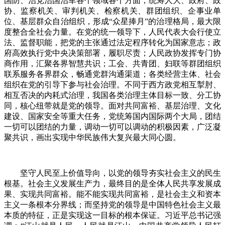
国防、治党治国治军各个领域各个方面，统筹人大、政府、政
协、监察机关、审判机关、检察机关、群团组织、企事业单
位、基层群众自治组织，形成“众星捧月”的治理格局，最大限
度整合全社会力量。在党的统一领导下，人民代表大会行使立
法、监督职能，把党的主张通过法定程序转化为国家意志；政
府高效执行党中央决策部署，履职尽责；人民政协发挥专门协
商作用，汇聚各界智慧共识；工会、共青团、妇联等群团组织
联系服务各界群众，畅通党群沟通渠道；各类经营主体、社会
组织在党的引导下参与社会治理。不同于西方政党相互掣肘、
相互否决的内耗式治理，我国各类治理主体目标一致、分工协
同，核心纽带就是党的领导。面对共同富裕、基层治理、文化
建设、国家安全等重大任务，党统筹国内国际两个大局，团结
一切可以团结的力量，调动一切可以调动的积极因素，广泛凝
聚共识，画出实现中华民族伟大复兴最大同心圆。
坚守人民至上价值导向，以党的领导夯实社会主义的民生
根基。社会主义发展生产力，最终目的是全体人民共享发展成
果、实现共同富裕。能不能实现共同富裕，是社会主义和资本
主义一条根本分界线；而坚持党的领导是中国特色社会主义最
本质的特征，正是实现这一目标的根本保证。习近平总书记强