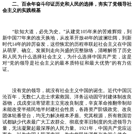
二、百余年奋斗印证历史和人民的选择，夯实了党领导社
会主义的实践根基
“欲知大道，必先为史。”从建党105年来的苦难辉煌，到
新中国77年来的改天换地，从改革开放48年的波澜壮阔，到新
时代14年的踔厉奋发，这些恢宏的历程串联起社会主义在中国
从萌芽、确立、发展到走向兴盛的完整脉络，清晰解答了历史
和人民为什么选择社会主义，为什么选择中国共产党，这是
对“党的领导是社会主义的最本质特征和最大优势”的有力佐
证。
没有党的领导，就没有社会主义中国的诞生。近代中国沉
沦百年，无数仁人志士求索救国。洋务运动固守封建体制改良
器物，戊戌变法寄望君主立宪改良制度，辛亥革命推翻帝制却
未能改变半殖民地半封建社会性质，各路资产阶级政党、改良
团体轮番登台，均无力解决根本矛盾。究其根源，所有救国尝
试都缺少代表最广大工农群众、彻底变革旧制度的先进领导力
量，无法凝聚起最深厚的人民力量。1921年，中国共产党应运