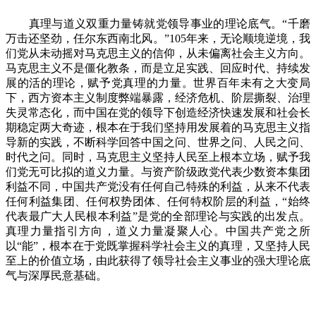
真理与道义双重力量铸就党领导事业的理论底气。“千磨
万击还坚劲，任尔东西南北风。”105年来，无论顺境逆境，我
们党从未动摇对马克思主义的信仰，从未偏离社会主义方向。
马克思主义不是僵化教条，而是立足实践、回应时代、持续发
展的活的理论，赋予党真理的力量。世界百年未有之大变局
下，西方资本主义制度弊端暴露，经济危机、阶层撕裂、治理
失灵常态化，而中国在党的领导下创造经济快速发展和社会长
期稳定两大奇迹，根本在于我们坚持用发展着的马克思主义指
导新的实践，不断科学回答中国之问、世界之问、人民之问、
时代之问。同时，马克思主义坚持人民至上根本立场，赋予我
们党无可比拟的道义力量。与资产阶级政党代表少数资本集团
利益不同，中国共产党没有任何自己特殊的利益，从来不代表
任何利益集团、任何权势团体、任何特权阶层的利益，“始终
代表最广大人民根本利益”是党的全部理论与实践的出发点。
真理力量指引方向，道义力量凝聚人心。中国共产党之所
以“能”，根本在于党既掌握科学社会主义的真理，又坚持人民
至上的价值立场，由此获得了领导社会主义事业的强大理论底
气与深厚民意基础。