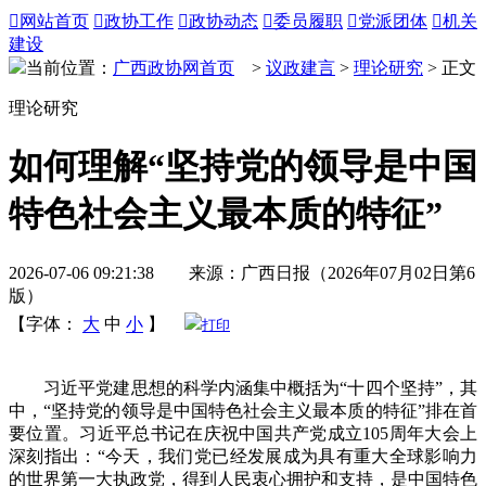

网站首页

政协工作

政协动态

委员履职

党派团体

机关
建设
当前位置：
广西政协网首页
>
议政建言
>
理论研究
> 正文
理论研究
如何理解“坚持党的领导是中国
特色社会主义最本质的特征”
2026-07-06 09:21:38 来源：广西日报（2026年07月02日第6
版）
【字体：
大
中
小
】
打印
习近平党建思想的科学内涵集中概括为“十四个坚持”，其
中，“坚持党的领导是中国特色社会主义最本质的特征”排在首
要位置。习近平总书记在庆祝中国共产党成立105周年大会上
深刻指出：“今天，我们党已经发展成为具有重大全球影响力
的世界第一大执政党，得到人民衷心拥护和支持，是中国特色