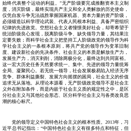
始终代表整个运动的利益。”无产阶级要完成推翻资本主义制
度，消灭阶级，最终实现共产主义和全人类解放的历史使命，
仅凭自发斗争无法战胜掌握国家机器、资本力量的资产阶级，
必须锻造以科学理论武装、代表人民根本利益、具备严密组织
纪律的先进政党。空想社会主义者憧憬美好社会，却寄希望于
统治阶级良心发现，脱离阶级斗争、缺失领导力量，其结果注
定要失败；而科学社会主义把坚持工人阶级政党的领导作为科
学社会主义的一条根本原则，将共产党的领导作为变革旧制
度、建设新社会的先决条件。社会主义的本质是解放生产力，
发展生产力，消灭剥削，消除两极分化，最终达到共同富裕。
这一宏大历史任务天然要求统一、集中、先进的领导力量统筹
全局、凝聚民心。若无统一领导，社会发展极易陷入经济无序
竞争、群体利益撕裂、发展方向摇摆的困局，社会主义的价值
追求无从落地。从理论本源看，无产阶级政党领导不是社会主
义外在附加条件，而是内嵌于社会主义质的规定性之中，是区
分社会主义与其他社会形态、区分科学社会主义与各类改良思
潮的核心标尺。
党的领导定义中国特色社会主义的根本性质。2013年，习
近平总书记指出：“中国特色社会主义有很多特点和特征，但