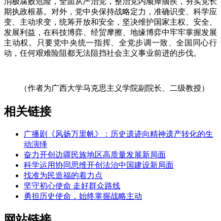
消极腐败危险，全面从严治党，整治党内顽瘴痼疾，夯实党长
期执政根基。对外，党中央保持战略定力，准确识变、科学应
变、主动求变，统筹开放和安全，坚决维护国家主权、安全、
发展利益，在科技博弈、经贸摩擦、地缘博弈中牢牢掌握发展
主动权。只要党中央统一指挥、全党步调一致、全国同心行
动，任何艰难险阻都无法阻挡社会主义事业前进的步伐。
（作者为广西大学马克思主义学院副院长、二级教授）
相关链接
广播剧《风扬万里帆》：历史遗迹向精神遗产转化的生
动演绎
奋力开创边疆民族地区高质量发展新局面
科学运用协同思维开创法治中国建设新局面
找准为民造福的着力点
坚守初心使命 走好群众路线
勇担历史使命，始终掌握战略主动
网站链接