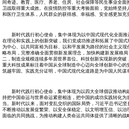
间奇迹。教育、医疗、养老、住房、社会保障等民生事业全面
卫战取得重大成效。在疫情防控等重大考验面前，党始终坚持
和医疗卫生体系，人民群众的获得感、幸福感、安全感更加充
新时代践行初心使命，集中体现为以中国式现代化全面推进
在理论和实践上的创新突破，我们党成功推进和拓展了中国式
为中心、以共同富裕为目标、以和平发展为路径的社会主义现代
略布局，完整准确全面贯彻新发展理念，加快构建新发展格局
二，制造业规模连续多年居世界首位。科技创新实现新的突破
重大科技成果标注着中国从全球制造中心迈向全球创新中心的
筑越牢固。实践充分证明，中国式现代化道路是为中国人民谋
新时代践行初心使命，集中体现为以四大全球倡议推动构建
持把中国命运与世界命运紧密相连，把中国的成功实践转化为
当。新时代以来，面对变乱交织的国际局势，习近平总书记坚持
不断推动以发展促繁荣、以安全保稳定、以文明增互信、以治
面临的共同挑战，为推动构建人类命运共同体提供了清晰的战