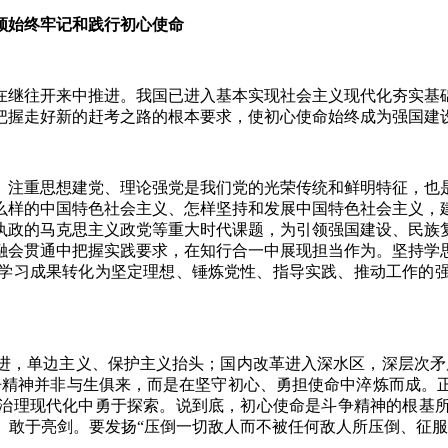
始终牢记和践行初心使命
继往开来中推进。我国已进入基本实现社会主义现代化夯实基础
把握走好新的赶考之路的根本要求，使初心使命始终成为强国建
注重思想建党、理论强党是我们党的光荣传统和鲜明特征，也是
么样的中国特色社会主义、怎样坚持和发展中国特色社会主义，
执政的马克思主义政党等重大时代课题，为引领强国建设、民族
融会贯通中把握实践要求，在知行合一中展现担当作为。坚持学
学习成果转化为坚定理想、锤炼党性、指导实践、推动工作的
，单边主义、保护主义抬头；国内改革进入深水区，深层次矛盾
争精神并非与生俱来，而是在坚守初心、勇担使命中淬炼而成。
治理现代化中勇于探索。说到底，初心使命是斗争精神的根基
、敢于亮剑。要发扬“压倒一切敌人而不被任何敌人所压倒、征服