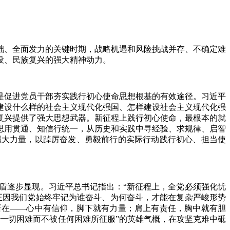
、全面发力的关键时期，战略机遇和风险挑战并存、不确定难
设、民族复兴的强大精神动力。
促进党员干部夯实践行初心使命思想根基的有效途径。习近平
建设什么样的社会主义现代化强国、怎样建设社会主义现代化强
复兴提供了强大思想武器。新征程上践行初心使命，最根本的就
思用贯通、知信行统一，从历史和实践中寻经验、求规律、启智
强大力量，以踔厉奋发、勇毅前行的实际行动践行初心、担当使
逐步显现。习近平总书记指出：“新征程上，全党必须强化忧
正因我们党始终牢记为谁奋斗、为何奋斗，才能在复杂严峻形势
所在——心中有信仰，脚下就有力量；肩上有责任，胸中就有胆
一切困难而不被任何困难所征服”的英雄气概，在攻坚克难中砥