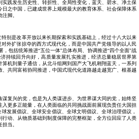
到实践发生历史性、转折性、全局性变化，蓝天、碧水、净土保
今日之中国，已建成世界上规模最大的教育体系、社会保障体系
动注脚。
特别是改革开放以来长期探索和实践基础上，经过十八大以来
是对外扩张掠夺的西方式现代化，而是中国共产党领导的以人民
，包括统筹推进“五位一体”总体布局、协调推进“四个全面”战
经济持续回升向好，高质量发展扎实推进，经济总量稳居世界第
计算机到量子通信，从北斗组网到国产大飞机翱翔蓝天，一系列
放、共同富裕协同推进，中国式现代化道路越走越宽广、根基越
谋复兴的党，也是为人类谋进步、为世界谋大同的党，始终坚
注入更多正能量，在人类面临的共同挑战面前展现负责任大国担
出全球发展倡议、全球安全倡议、全球文明倡议、全球治理倡议，
到行动、从物质基础到制度保障的完整框架，全方位回应了人类
任担当。