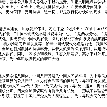
推进，基本公共服务均等化水平显著提升。生态文明建设从认识
人民至上、生命至上，最大限度保护人民生命安全和身体健康。
实、更有保障、更可持续。这一切，都是践行初心使命的现实生
强国建设、民族复兴伟业。习近平总书记指出：“在新中国成立
现代化。”中国式现代化不是以资本为中心、不是两极分化、不
化。围绕实现中国式现代化，新时代形成了全面系统的战略部署
，着力推动高质量发展等。沿着中国式现代化道路前进，我国
，全球创新指数排名持续攀升。从载人航天到深海探测，从超级
坚实步伐。同时，区域协调发展、生态文明建设、高水平对外开
幸福、为中华民族谋复兴的康庄大道。
人类命运共同体。中国共产党是为中国人民谋幸福、为中华民族
造福世界的公共产品，在办好自己事情的同时为世界和平与发展
把“为人民”与“为人类”、“为民族”与“为世界”统一起来，提
理求公正。四大全球倡议既各有侧重又有机统一，形成了从理念
略引领，彰显了中国共产党人为人类谋进步、为世界谋大同的责