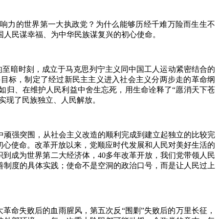
影响力的世界第一大执政党？为什么能够历经千难万险而生生不
国人民谋幸福、为中华民族谋复兴的初心使命。
的至暗时刻，成立于马克思列宁主义同中国工人运动紧密结合的
斗目标，制定了经过新民主主义进入社会主义分两步走的革命纲
如归、在维护人民利益中舍生忘死，用生命诠释了“愿消天下苍
，实现了民族独立、人民解放。
顽强突围，从社会主义改造的顺利完成到建立起独立的比较完
行初心使命。改革开放以来，党顺应时代发展和人民对美好生活的
织到成为世界第二大经济体，40多年改革开放，我们党带领人民
善制度的具体实践；使命不是空洞的政治口号，而是让人民过上
革命失败后的血雨腥风，第五次反“围剿”失败后的万里长征，