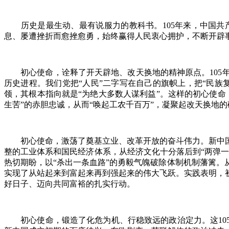
历史是最生动、最有说服力的教科书。105年来，中国共产
息、屡遭挫折而愈挫愈勇，始终赢得人民衷心拥护，不断开辟
初心使命，诠释了开天辟地、改天换地的精神原点。105年
历史进程。我们党把“人民”二字写在自己的旗帜上，把“民
领，其根本指向就是“为绝大多数人谋利益”。这样的初心使
生苦”的赤胆忠诚，从而“唤起工农千百万”，凝聚起改天换地
初心使命，激荡了奠基立业、改革开放的奋斗伟力。新中国
整的工业体系和国民经济体系，从经济文化十分落后到“两弹一
热切期盼，以“杀出一条血路”的勇毅气魄破除体制机制藩篱。
实现了从站起来到富起来再到强起来的伟大飞跃。实践表明，
好日子、迈向共同富裕的扎实行动。
初心使命，锻造了化危为机、行稳致远的政治定力。这105