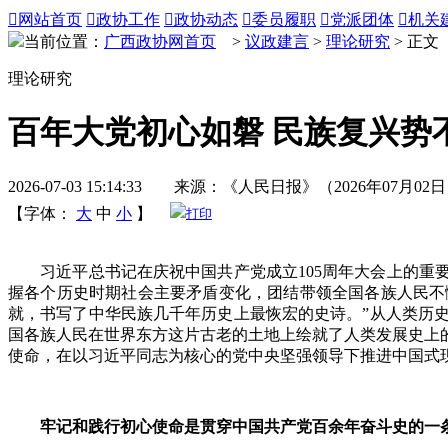

网站首页

政协工作

政协动态

委员履职

党派团体

机关
当前位置：
广西政协网首页
>
议政建言
>
理论研究
> 正文
理论研究
百年大党初心如磐 民族复兴势
2026-07-03 15:14:33 来源：《人民日报》（2026年07月02
【字体：
大
中
小
】
打印
习近平总书记在庆祝中国共产党成立105周年大会上的重要
握各个历史时期社会主要矛盾变化，团结带领全国各族人民不
就，书写了中华民族几千年历史上最恢宏的史诗。”从人类历史
国各族人民在世界东方这片古老的土地上绘就了人类发展史上
使命，在以习近平同志为核心的党中央坚强领导下推进中国式
牢记和践行初心使命是贯穿中国共产党百余年奋斗史的一