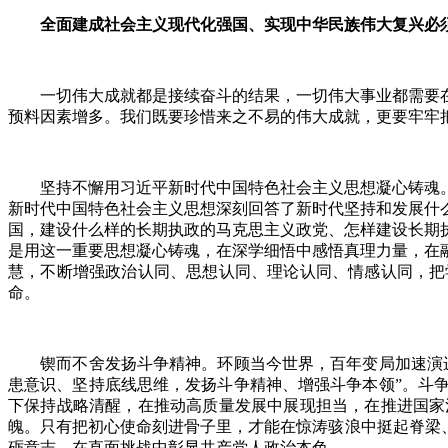
全面建成社会主义现代化强国、实现中华民族伟大复兴必须
一切伟大成就都是接续奋斗的结果，一切伟大事业都需要在
预料因素增多。我们既要珍惜来之不易的伟大成就，更要牢牢
坚持不懈用习近平新时代中国特色社会主义思想凝心铸魂。
新时代中国特色社会主义思想深刻回答了新时代坚持和发展什
国，建设什么样的长期执政的马克思主义政党、怎样建设长期
是用这一重要思想凝心铸魂，在深学细悟中感悟真理力量，在
慧，不断增强政治认同、思想认同、理论认同、情感认同，把
命。
锲而不舍发扬斗争精神。环顾当今世界，百年变局加速演进
患意识、坚持底线思维，发扬斗争精神、增强斗争本领”。斗
下保持战略清醒，在推动高质量发展中展现担当，在推进国家
魄。只有把初心使命刻进骨子里，才能在惊涛骇浪中挺起脊梁
砺意志，在直面挑战中彰显共产党人政治本色。