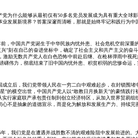
党为什么能够从最初仅有50多名党员发展成为具有重大全球
事业发展新境界？答案深邃而清晰，那就是始终牢记和践行为中
前，中国共产党诞生于中华民族内忧外患、社会危机空前深重
族复兴”刻在自己的奋进坐标中，确定了社会主义和共产主义的奋
命，激励无数共产党人在白色恐怖中前赴后继、在枪林弹雨中视死
的磅礴伟力，彻底结束了旧中国内忧外患、积贫积弱的悲惨命运
成立后，我们党带领人民在一穷二白中艰难起步，在封锁围堵中
星”的横空出世，中国共产党人以“敢教日月换新天”的豪情践
从实行家庭联产承包责任制到创立经济特区，从加入世界贸易组
初心不是抽象的道德宣示，而是化为解放和发展生产力、持续完
年，我们党是在遭遇并战胜数不清的艰难险阻中发展前进的。大