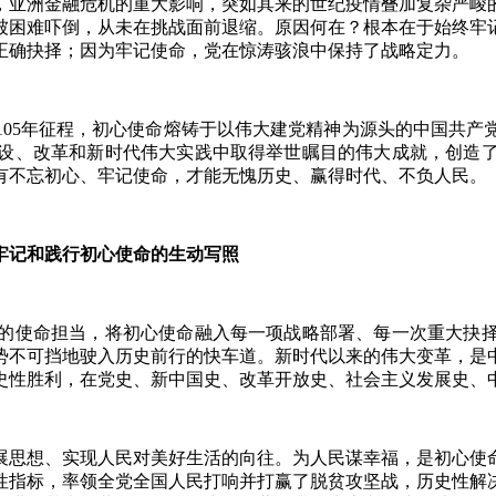
，亚洲金融危机的重大影响，突如其来的世纪疫情叠加复杂严峻
被困难吓倒，从未在挑战面前退缩。原因何在？根本在于始终牢
正确抉择；因为牢记使命，党在惊涛骇浪中保持了战略定力。
5年征程，初心使命熔铸于以伟大建党精神为源头的中国共产
设、改革和新时代伟大实践中取得举世瞩目的伟大成就，创造
有不忘初心、牢记使命，才能无愧历史、赢得时代、不负人民。
记和践行初心使命的生动写照
使命担当，将初心使命融入每一项战略部署、每一次重大抉择
势不可挡地驶入历史前行的快车道。新时代以来的伟大变革，是
史性胜利，在党史、新中国史、改革开放史、社会主义发展史、
思想、实现人民对美好生活的向往。为人民谋幸福，是初心使命
性指标，率领全党全国人民打响并打赢了脱贫攻坚战，历史性解