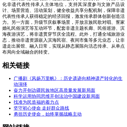
化非遗代表性传承人主体地位，支持其深度参与文旅产品设
计、场景营造、活动策划，健全收益共享分配机制，保障非遗
代表性传承人获得稳定的经济回报，激发传承群体创新创造活
力。另一方面，升级节庆叙事场景，开放京族民歌对唱、疍家
婚礼民俗演艺等互动环节，配套非遗主题长廊、民俗巡游、滨
海夜游演艺，将非遗贯穿节庆全流程。此外，打通全域旅游业
态，推动非遗资源嵌入滨海民宿、夜间市集等多元业态，让非
遗走出展馆、融入日常，实现从静态展陈向活态传承、从单点
布局向全域融合的转变。
相关链接
广播剧《风扬万里帆》：历史遗迹向精神遗产转化的生
动演绎
奋力开创边疆民族地区高质量发展新局面
科学运用协同思维开创法治中国建设新局面
找准为民造福的着力点
坚守初心使命 走好群众路线
勇担历史使命，始终掌握战略主动