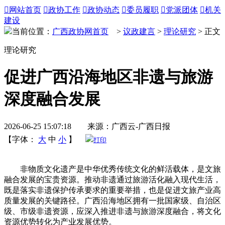

网站首页

政协工作

政协动态

委员履职

党派团体

机关
建设
当前位置：
广西政协网首页
>
议政建言
>
理论研究
> 正文
理论研究
促进广西沿海地区非遗与旅游
深度融合发展
2026-06-25 15:07:18 来源：广西云-广西日报
【字体：
大
中
小
】
打印
非物质文化遗产是中华优秀传统文化的鲜活载体，是文旅
融合发展的宝贵资源。推动非遗通过旅游活化融入现代生活，
既是落实非遗保护传承要求的重要举措，也是促进文旅产业高
质量发展的关键路径。广西沿海地区拥有一批国家级、自治区
级、市级非遗资源，应深入推进非遗与旅游深度融合，将文化
资源优势转化为产业发展优势。