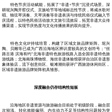
特色节庆活动赋能，拓展了“非遗+节庆”沉浸式场景。深
耕坭兴陶开窑仪式、京族哈节等地域标志性节庆，将咸水歌对
唱、独弦琴演奏、天琴演奏等非遗表演与传统民俗仪式融入节
庆流程，以特色民俗活动放大文旅引流效应，拓宽非遗大众传
播渠道，实现节庆热度与文化传播效果的双向提升。
特色文化IP持续培育，构建了区域文旅品牌矩阵。坭兴
陶、贝雕等已成为广西沿海地区辨识度较高的文创符号；“丝
路古港 滨海有约”北海非遗特色旅游线路入选全国非遗特色旅
游线路；北海南珠博物馆、海丝非遗体验馆获评自治区非遗形
象体验店，流下创意街区、银滩潮街获评广西旅游休闲街区，
区域非遗旅游品牌矩阵初具雏形。
深度融合仍存结构性短板
沿海地区非遗资源与旅游融合目前处于初级阶段，融合层
次较浅、转化效能偏弱、内生动力不足等结构性问题较为突