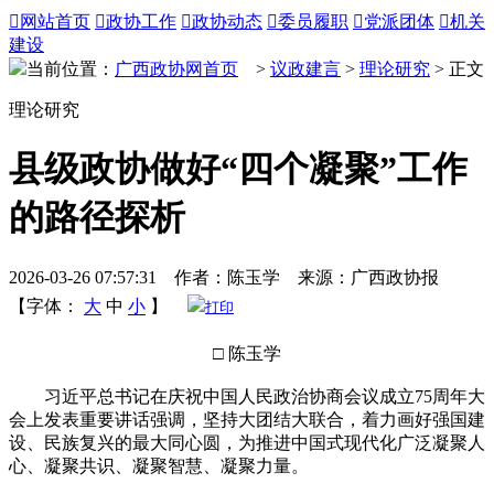

网站首页

政协工作

政协动态

委员履职

党派团体

机关
建设
当前位置：
广西政协网首页
>
议政建言
>
理论研究
> 正文
理论研究
县级政协做好“四个凝聚”工作
的路径探析
2026-03-26 07:57:31 作者：陈玉学 来源：广西政协报
【字体：
大
中
小
】
打印
□ 陈玉学
习近平总书记在庆祝中国人民政治协商会议成立75周年大
会上发表重要讲话强调，坚持大团结大联合，着力画好强国建
设、民族复兴的最大同心圆，为推进中国式现代化广泛凝聚人
心、凝聚共识、凝聚智慧、凝聚力量。