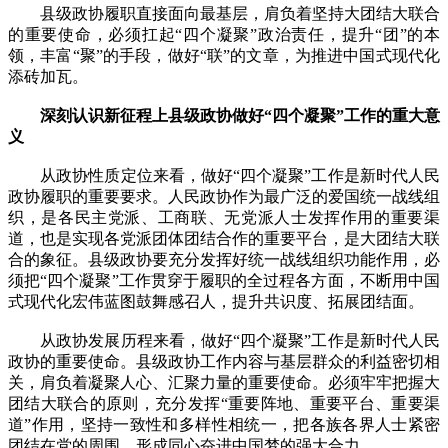
县级政协履职直接面向最基层，肩负着坚持大团结大联合
的重要使命，必须扛起“四个凝聚”政治责任，提升“团”的本
领，丰富“聚”的手段，做好“联”的文章，为推进中国式现代化
添砖加瓦。
深刻认识新征程上县级政协做好“四个凝聚”工作的重大意
义
从政协性质定位来看，做好“四个凝聚”工作是新时代人民
政协履职的重要要求。人民政协作为最广泛的爱国统一战线组
织，是各民主党派、工商联、无党派人士发挥作用的重要渠
道，也是实现各党派团体团结合作的重要平台，是大团结大联
合的象征。县级政协要充分发挥好统一战线组织功能作用，必
须把“四个凝聚”工作贯穿于履职的全过程各方面，不断用中国
式现代化宏伟蓝图鼓舞感召人，提升共识度、拓展团结面。
从政协发展历程来看，做好“四个凝聚”工作是新时代人民
政协的重要使命。县级政协工作内容与基层群众的利益密切相
关，肩负着凝聚人心、汇聚力量的重要使命。必须牢牢把握大
团结大联合的原则，充分发挥“重要阵地、重要平台、重要渠
道”作用，坚持一致性和多样性相统一，把各族各界人士紧密
团结在党的周围，形成同心奋进中国梦的强大合力。