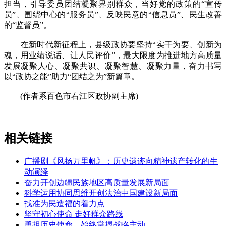
担当，引导委员团结凝聚界别群众，当好党的政策的“宣传
员”、围绕中心的“服务员”、反映民意的“信息员”、民生改善
的“监督员”。
在新时代新征程上，县级政协要坚持“实干为要、创新为
魂，用业绩说话、让人民评价”，最大限度为推进地方高质量
发展凝聚人心、凝聚共识、凝聚智慧、凝聚力量，奋力书写
以“政协之能”助力“团结之为”新篇章。
(作者系百色市右江区政协副主席)
相关链接
广播剧《风扬万里帆》：历史遗迹向精神遗产转化的生
动演绎
奋力开创边疆民族地区高质量发展新局面
科学运用协同思维开创法治中国建设新局面
找准为民造福的着力点
坚守初心使命 走好群众路线
勇担历史使命，始终掌握战略主动