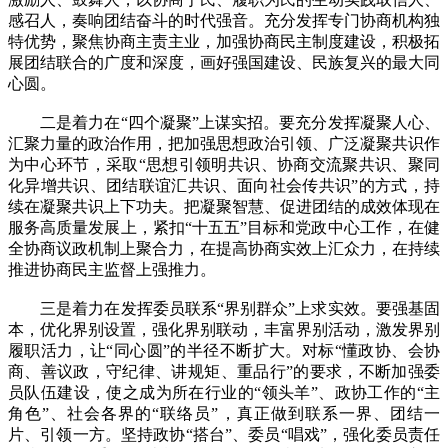
感召人，奏响团结奋斗的时代强音。充分发挥专门协商机构独
特优势，聚焦协商主责主业，加强协商民主制度建设，积极拓
展团结联合的广度和深度，画好强国建设、民族复兴的最大同
心圆。
二是着力在“四个凝聚”上谋实招。要充分发挥凝聚人心、
汇聚力量的政治作用，把加强思想政治引领、广泛凝聚共识作
为中心环节，采取“思想引领明共识、协商交流聚共识、聚同
化异增共识、团结联谊汇共识、面向社会传共识”的方式，持
续在凝聚共识上下功夫。把凝聚智慧、促进团结的成效体现在
服务高质量发展上，紧扣“十五五”目标和党政中心工作，在健
全协商议政机制上聚合力，在提高协商实效上汇众力，在持续
推进协商民主监督上强推力。
三是着力在发挥委员联系“界别群众”上求实效。要强基固
本，优化界别设置，强化界别联动，丰富界别活动，激发界别
履职活力，让“同心圆”的半径不断扩大。对标“懂政协、会协
商、善议政，守纪律、讲规矩、重品行”的要求，不断加强委
员队伍建设，使之成为所在行业的“领头羊”、政协工作的“主
角色”、社会各界的“联络员”，真正做到联系一界、团结一
片、引领一方。坚持政协“搭台”、委员“唱戏”，强化委员责任