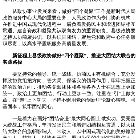
从政协事业发展来看，做好“四个凝聚”工作是新时代人民
政协服务中心大局的重要任务。人民政协作为专门协商机构，
在推进中国式现代化进程中，肩负着发扬民主和增进团结相互
贯通、建言资政和凝聚共识双向发力的重要职责。县级政协要
坚持以协商聚共识、以共识固团结，聚焦党和政府中心任务履
职尽责，以高水平履职服务高质量发展。
新征程上县级政协做好“四个凝聚”、推进大团结大联合的
实践路径
要坚持党的领导、统一战线、协商民主有机结合，充分发
挥政协党组把方向、管大局、保落实的领导作用，牢牢把握正
确的政治方向，推动各党派团体和各族各界人士在思想上更加
统一、政治上更加团结、行动上更加一致。注重在“引”上做文
章，在“聚”上下功夫，坚持不懈用党的创新理论凝心铸魂、强
基固本，筑牢团结同心。
一是着力在画好“团结奋进”最大同心圆上做实功。要完善
大统战工作格局，坚持发扬民主和增进团结相互贯通，以大团
结大联合的旗帜影响人、带动人，以中国式现代化的美好愿景
激励人、鼓舞人，以协商于民、履职为民的生动实践取信人、