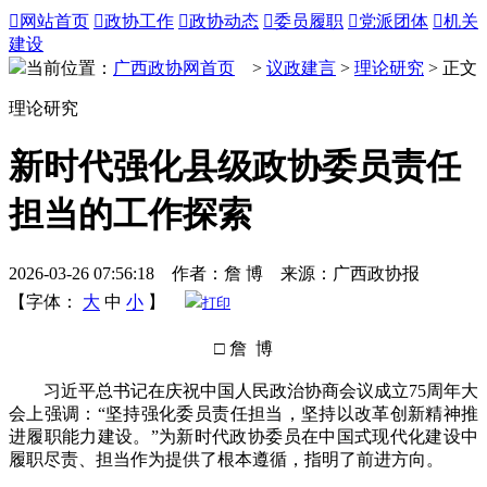

网站首页

政协工作

政协动态

委员履职

党派团体

机关
建设
当前位置：
广西政协网首页
>
议政建言
>
理论研究
> 正文
理论研究
新时代强化县级政协委员责任
担当的工作探索
2026-03-26 07:56:18 作者：詹 博 来源：广西政协报
【字体：
大
中
小
】
打印
□ 詹 博
习近平总书记在庆祝中国人民政治协商会议成立75周年大
会上强调：“坚持强化委员责任担当，坚持以改革创新精神推
进履职能力建设。”为新时代政协委员在中国式现代化建设中
履职尽责、担当作为提供了根本遵循，指明了前进方向。