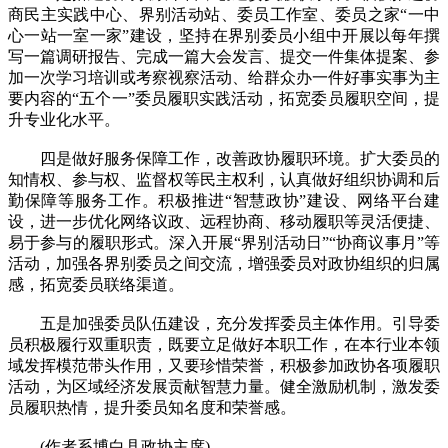
商民主实践中心、界别活动站、委员工作室、委员之家“一中
心一站一室一家”建设，坚持在界别委员小组中开展以每年撰
写一篇调研报告、完成一篇大会发言、提交一件集体提案、参
加一次学习培训或考察视察活动、给群众办一件好事实事为主
要内容的“五个一”委员履职实践活动，拓宽委员履职空间，提
升专业化水平。
四是做好服务保障工作，改善政协履职环境。扩大委员的
知情权、参与权、监督权等民主权利，认真做好组织协调和后
勤保障等服务工作。积极推进“智慧政协”建设、网络平台建
设，进一步优化网络议政、远程协商、移动履职等灵活便捷、
易于参与的履职形式。深入开展“界别活动日”“协商议事月”等
活动，加强各界别委员之间交流，增强委员对政协组织的归属
感，拓宽委员联络渠道。
五是加强委员队伍建设，充分发挥委员主体作用。引导委
员积极履行双重职责，既要立足做好本职工作，在本行业本领
域发挥模范带头作用，又要珍惜荣誉，积极参加政协各项履职
活动，为区域经济发展贡献智慧力量。健全激励机制，激发委
员履职热情，提升委员知名度和荣誉感。
(作者系博白县政协主席)