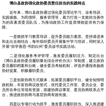
博白县政协强化政协委员责任担当的实践特点
近年来，博白县政协通过强化委员理论学习、业务培训、
实践锻炼、为民情怀、服务管理等，着力打造一支敢担当善作
为的高素质委员队伍，为推动政协工作提质增效提供有力保
障。
一是狠抓学习教育培训，提升委员能力素质。坚持请进来
和走出去相结合，每年组织委员开展集中学习培训，同时深入
开展“崇学善思·书韵白州”委员读书实践活动。
二是强化服务考评管理，激发委员履职活力。制定出台
《博白县政协委员履职量化综合评价办法》等制度，建立政协
委员履职档案和台账，健全委员考核机制，评选并通报表扬政
协好提案、积极履职委员。
三是创新协商方式载体，拓展委员履职平台。健全知情明
政机制，丰富协商议政形式，依托委员工作室、委员企业、委
员所在单位等现有资源，搭建协商议事室、委员协商联系点平
台，推进政协协商与基层协商有效衔接。
四是以专项行动为抓手，激发委员履职担当。深入推进建