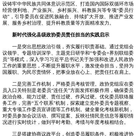
设铸牢中华民族共同体意识示范区、打造国内国际双循环市场
经营便利地、产业振兴、乡村振兴、科教振兴等专项“委员行
动”，引导委员在促进民族融合、持续扩大开放、推进产业发
展、服务乡村治理、提升科教质量等方面精准发力。
新时代强化县级政协委员责任担当的实践启示
一是突出思想政治引领，夯实履行职责基础。通过党组会
议领学、专题培训深学、主题党日研学和“专委会+界别联组委
员”等模式，深入学习习近平总书记关于加强和改进人民政协
工作的重要思想，不断提升履职水平，激发使命担当，坚持为
国履职、为民尽责情怀，把事业放在心上、把责任扛在肩上。
二是完善工作机制，严格委员考核管理。政协党组应在委
员入口关特别是老委员“连任关”方面发挥积极作用，确保委员
政治合格、能力过硬、责任过硬、作风过硬。优化委员联络服
务工作，完善“五个联系”机制，探索建立党外委员专题视察、
重大专项工作委员宣讲团等工作机制。健全量化考核新机制，
对委员参加会议活动、撰写提案、反映社情民意信息等履职情
况进行实时统计，做到平时考勤、考绩与年度考核相结合。
三是搭建协商议政平台，创造委员履职条件。积极推进协