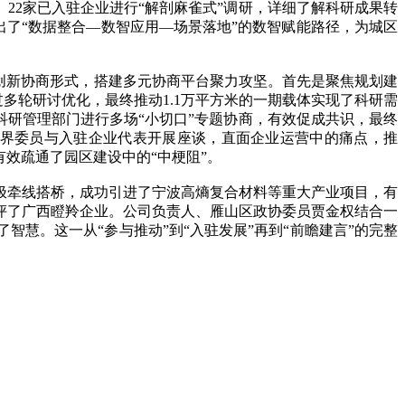
22家已入驻企业进行“解剖麻雀式”调研，详细了解科研成果转
出了“数据整合—数智应用—场景落地”的数智赋能路径，为城区
创新协商形式，搭建多元协商平台聚力攻坚。首先是聚焦规划建
多轮研讨优化，最终推动1.1万平方米的一期载体实现了科研需
科研管理部门进行多场“小切口”专题协商，有效促成共识，最终
技界委员与入驻企业代表开展座谈，直面企业运营中的痛点，推
有效疏通了园区建设中的“中梗阻”。
牵线搭桥，成功引进了宁波高熵复合材料等重大产业项目，有
评了广西瞪羚企业。公司负责人、雁山区政协委员贾金权结合一
慧。这一从“参与推动”到“入驻发展”再到“前瞻建言”的完整