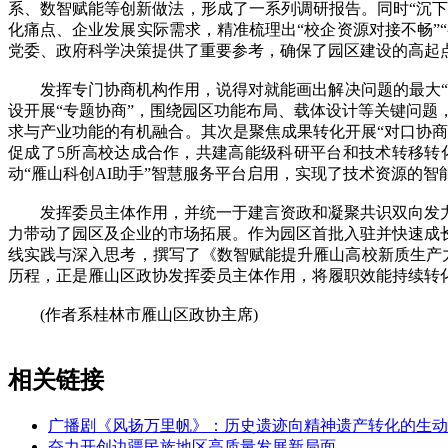
系、数智赋能等创新做法，形成了一系列调研报告。同时“沉下
化痛点、企业发展实际需求，精准梳理出“校企资源对接不畅”
党委、政府科学决策提供了重要参考，确保了园区建设的高起
发挥专门协商机构作用，说得对就能画出解决问题的最大“同
设开展“专题协商”，围绕园区功能布局、载体设计等关键问题
求与产业功能的有机融合。其次是聚焦成果转化开展“对口协商
促成了5所高校达成合作，共建高能级科研平台和技术转移转
动“雁山科创AI助手”智慧服务平台启用，实现了技术资源的
发挥委员主体作用，并统一于建言资政和凝聚共识双向发力
力带动了园区及企业的市场拓展。作为园区首批入驻并快速成
线实践与深入思考，撰写了《数智赋能提升雁山高校新质生产力
历程，正是雁山区政协发挥委员主体作用，将履职效能持续转
(作者系桂林市雁山区政协主席)
相关链接
广播剧《风扬万里帆》：历史遗迹向精神遗产转化的生动
奋力开创边疆民族地区高质量发展新局面