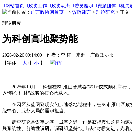

网站首页

政协工作

政协动态

委员履职

党派团体

机关
当前位置：
广西政协网首页
>
议政建言
>
理论研究
> 正文
理论研究
为科创高地聚势能
2026-02-26 09:14:00 作者：李 红 来源：广西政协报
【字体：
大
中
小
】
打印
2025年10月，“科创桂林·雁山智慧谷”揭牌仪式顺利举行
入“科创桂林”战略的核心承载地。
在园区从蓝图到现实的加速落地过程中，桂林市雁山区政协主
绕中心、服务大局的履职担当。
调查研究是谋事之基、成事之道，也是获得真知灼见的源头
展系统性、前瞻性调研。调研组坚持“走出去”对标先进，先