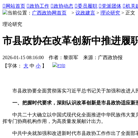

网站首页

政协工作

政协动态

委员履职

党派团体

机关
当前位置：
广西政协网首页
>
议政建言
>
理论研究
> 正文
理论研究
市县政协在改革创新中推进履
2026-01-15 08:16:00 作者：黎崇军 来源：广西政协报
【字体：
大
中
小
】
打印
市县政协要全面贯彻落实习近平总书记关于加强和改进人民
一、把握时代要求，深刻认识改革创新是市县政协适应新
中共二十大确立以中国式现代化全面推进中华民族伟大复兴
挥专门协商机构作用，为高质量发展献计出力。
中共中央就加强和改进新时代市县政协工作作出了全面部署