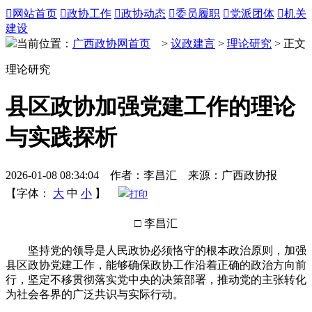

网站首页

政协工作

政协动态

委员履职

党派团体

机关
建设
当前位置：
广西政协网首页
>
议政建言
>
理论研究
> 正文
理论研究
县区政协加强党建工作的理论
与实践探析
2026-01-08 08:34:04 作者：李昌汇 来源：广西政协报
【字体：
大
中
小
】
打印
□ 李昌汇
坚持党的领导是人民政协必须恪守的根本政治原则，加强
县区政协党建工作，能够确保政协工作沿着正确的政治方向前
行，坚定不移贯彻落实党中央的决策部署，推动党的主张转化
为社会各界的广泛共识与实际行动。