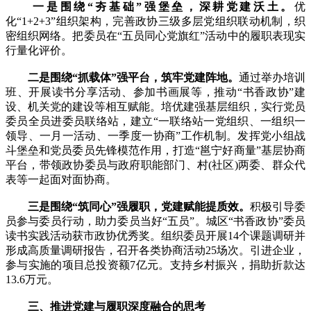
一是围绕“夯基础”强堡垒，深耕党建沃土。
优
化“1+2+3”组织架构，完善政协三级多层党组织联动机制，织
密组织网络。把委员在“五员同心党旗红”活动中的履职表现实
行量化评价。
二是围绕“抓载体”强平台，筑牢党建阵地。
通过举办培训
班、开展读书分享活动、参加书画展等，推动“书香政协”建
设、机关党的建设等相互赋能。培优建强基层组织，实行党员
委员全员进委员联络站，建立“一联络站一党组织、一组织一
领导、一月一活动、一季度一协商”工作机制。发挥党小组战
斗堡垒和党员委员先锋模范作用，打造“邕宁好商量”基层协商
平台，带领政协委员与政府职能部门、村(社区)两委、群众代
表等一起面对面协商。
三是围绕“筑同心”强履职，党建赋能提质效。
积极引导委
员参与委员行动，助力委员当好“五员”。城区“书香政协”委员
读书实践活动获市政协优秀奖。组织委员开展14个课题调研并
形成高质量调研报告，召开各类协商活动25场次。引进企业，
参与实施的项目总投资额7亿元。支持乡村振兴，捐助折款达
13.6万元。
三、推进党建与履职深度融合的思考