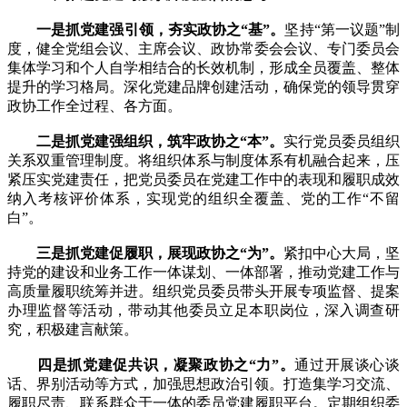
一是抓党建强引领，夯实政协之“基”。
坚持“第一议题”制
度，健全党组会议、主席会议、政协常委会会议、专门委员会
集体学习和个人自学相结合的长效机制，形成全员覆盖、整体
提升的学习格局。深化党建品牌创建活动，确保党的领导贯穿
政协工作全过程、各方面。
二是抓党建强组织，筑牢政协之“本”。
实行党员委员组织
关系双重管理制度。将组织体系与制度体系有机融合起来，压
紧压实党建责任，把党员委员在党建工作中的表现和履职成效
纳入考核评价体系，实现党的组织全覆盖、党的工作“不留
白”。
三是抓党建促履职，展现政协之“为”。
紧扣中心大局，坚
持党的建设和业务工作一体谋划、一体部署，推动党建工作与
高质量履职统筹并进。组织党员委员带头开展专项监督、提案
办理监督等活动，带动其他委员立足本职岗位，深入调查研
究，积极建言献策。
四是抓党建促共识，凝聚政协之“力”。
通过开展谈心谈
话、界别活动等方式，加强思想政治引领。打造集学习交流、
履职尽责、联系群众于一体的委员党建履职平台。定期组织委