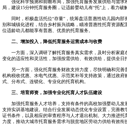
强化科学预测和前瞻布局，加强托育服务发展供给与需求相
局，建设15分钟托育服务圈，让适龄婴幼儿有“托”上，着力
同时，积极盘活托位“存量”，统筹盘活普惠性幼儿园内部资
别和城镇化进程，结合乡村振兴战略，瞄准普惠性托育资源配
位适龄幼儿都能享有普惠、优质的托育服务。
二、增加投入，降低托育服务运营成本与收费
一方面，深入调研了解托育服务真实需求，及时分析家庭在
变化的适应性和灵活性，加强按需供给、有效供给，提供全日
另一方面，强化托育服务财政支持力度，尽快明确和完善普
机构税收优惠、水电气优惠、示范奖补等支持政策，通过政府
式、分布式、连锁化、专业化的托育机构。
三、培育师资，加强专业化托育人才队伍建设
加强托育服务人才培养，支持有条件的高校加强婴幼儿发展
支持实训基地建设。结合行业发展动态优化专业设置，完善教
证书条件，以及相应的审查程序与人才退出机制。大力推进托
力度，推动大城市托育服务需求与脱贫地区劳动力供给有效衔