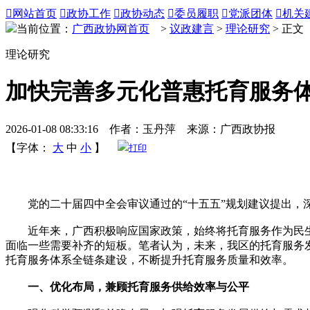

网站首页

政协工作

政协动态

委员履职

党派团体

机关
当前位置：
广西政协网首页
>
议政建言
>
理论研究
> 正文
理论研究
加快完善多元化普惠托育服务
2026-01-08 08:33:16 作者：玉丹萍 来源：广西政协报
【字体：
大
中
小
】
打印
党的二十届四中全会审议通过的“十五五”规划建议提出，深
近年来，广西积极响应国家政策，始终将托育服务作为民生
面临一些需要补齐的短板。笔者认为，未来，我区的托育服务
托育服务体系全链条建设，不断提升托育服务质量和效率。
一、优化布局，兼顾托育服务供给效率与公平