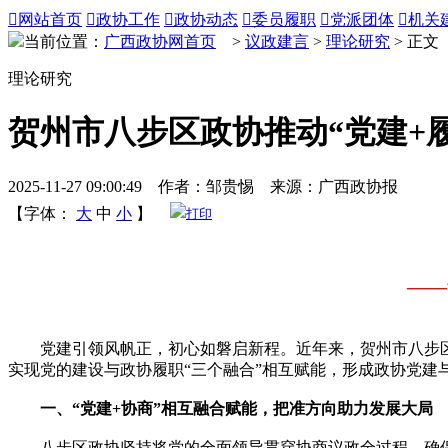

网站首页

政协工作

政协动态

委员履职

党派团体

机关
当前位置：
广西政协网首页
>
议政建言
>
理论研究
> 正文
理论研究
贺州市八步区政协推动“党建+
2025-11-27 09:00:49 作者：邹贵惕 来源：广西政协报
【字体：
大
中
小
】
打印
——
党建引领风帆正，初心如磐启新程。近年来，贺州市八步区
实现党的建设与政协履职“三个融合”相互赋能，形成政协党建
一、“党建+协商”相互融合赋能，把准方向助力发展大局
八步区政协坚持将党的全面领导贯穿协商议政全过程，确保