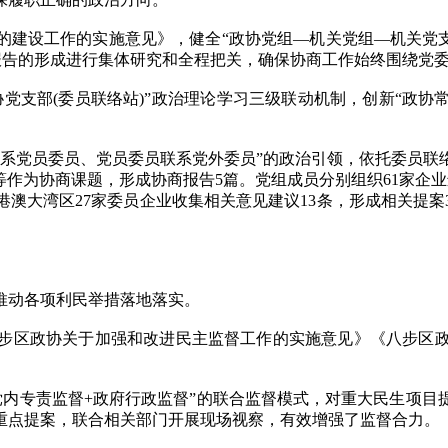
工作的实施意见》，健全“政协党组—机关党组—机关党支部”+
报告的形成进行集体研究和全程把关，确保协商工作始终围绕党
支部(委员联络站)”政治理论学习三级联动机制，创新“政协常
党员委员、党员委员联系党外委员”的政治引领，依托委员联
等作为协商课题，形成协商报告5篇。党组成员分别组织61家企
澳大湾区27家委员企业收集相关意见建议13条，形成相关提
动各项利民举措落地落实。
区政协关于加强和改进民主监督工作的实施意见》《八步区政
内专责监督+政府行政监督”的联合监督模式，对重大民生项目
重点提案，联合相关部门开展现场视察，有效增强了监督合力。