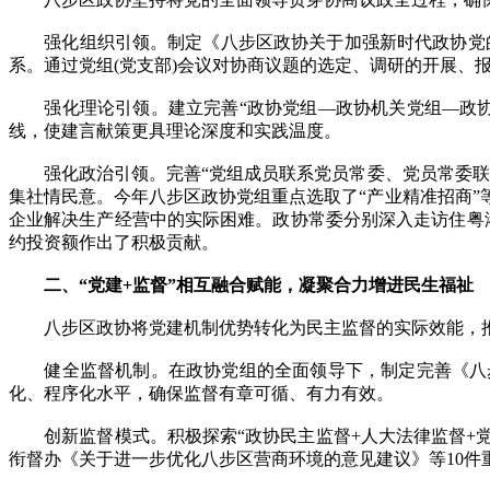
强化组织引领。制定《八步区政协关于加强新时代政协党的建设
系。通过党组(党支部)会议对协商议题的选定、调研的开展、
强化理论引领。建立完善“政协党组—政协机关党组—政协党
线，使建言献策更具理论深度和实践温度。
强化政治引领。完善“党组成员联系党员常委、党员常委联系
集社情民意。今年八步区政协党组重点选取了“产业精准招商”
企业解决生产经营中的实际困难。政协常委分别深入走访住粤港
约投资额作出了积极贡献。
二、“党建+监督”相互融合赋能，凝聚合力增进民生福祉
八步区政协将党建机制优势转化为民主监督的实际效能，推
健全监督机制。在政协党组的全面领导下，制定完善《八步
化、程序化水平，确保监督有章可循、有力有效。
创新监督模式。积极探索“政协民主监督+人大法律监督+党
衔督办《关于进一步优化八步区营商环境的意见建议》等10件