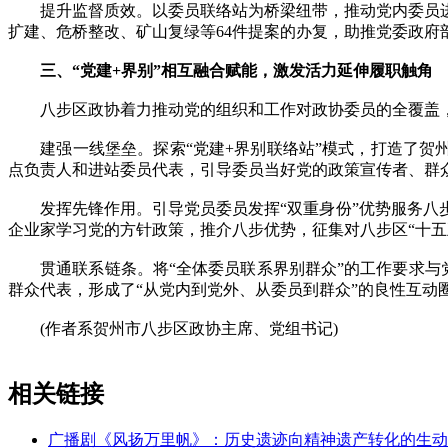
提升监督质效。以委员联络站为桥梁纽带，推动党内委员进
扩建、危桥整改、矿山复绿等64件提案的办复，助推党委政
三、“党建+界别”相互融合赋能，激发活力延伸履职触角
八步区政协着力推动党的组织和工作对政协委员的全覆盖，
建强一线堡垒。探索“党建+界别联络站”模式，打造了贺州市
点负责人和进站委员代表，引导委员当好党的政策宣传者、群众
发挥先锋作用。引导党员委员发挥“双重身份”优势服务八步
企业家学习党的方针政策，推介八步优势，征集对八步区“十五
贯通联系链条。将“全体委员联系界别群众”的工作要求与党建
群众代表，形成了“从党内到党外、从委员到群众”的良性互动
(作者系贺州市八步区政协主席、党组书记)
相关链接
广播剧《风扬万里帆》：历史遗迹向精神遗产转化的生动