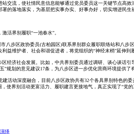
站交流，使社情民意信息能够通过党员委员这一关键节点高效汇
府部署的落地落实，为基层把实事办实、好事办好，切实增进民生
激活界别履职“一池春水”。
八步区政协委员(古柏园区)联系界别群众履职联络站和八步区
利益维护者、社会和谐促进者，将党组织的“神经末梢”延伸到
区经济社会发展。比如，中共界别委员通过调研、谈心谈话引
五”规划的意见建议17条，为八步区进一步优化营商环境提供了
活动深度融合，目前八步区政协共有32个各具界别特色的委员联络
圈，使界别活动更富活力、履职建言更接地气，真正实现了“党的
演绎