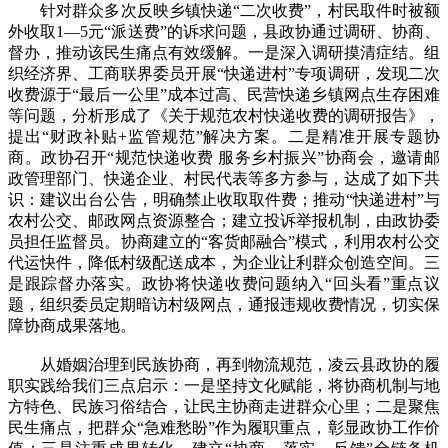
针对群众多次反映乡镇快递“二次收费”，村民取件时被额
外收取1—5元“派送费”的诉求问题，县政协通过调研、协商、
督办，推动该民生痛点有效缓解。一是深入调研摸清症结。组
织经济界、工商联界委员开展“快递进村”专项调研，发现二次
收费源于“最后一公里”成本过高、民营快递乡镇网点生存困难
等问题，分析形成了《关于规范农村快递收费的调研报告》，
提出“财政补贴+监管规范”解决方案。二是精准开展专题协
商。政协召开“规范快递收费 服务乡村振兴”协商会，邀请邮
政管理部门、快递企业、村民代表等多方参与，达成了如下共
识：建议出台公告，明确禁止收取取件费；推动“快递进村”与
农村公交、邮政网点资源整合；建立投诉举报机制，由政协委
员担任监督员。协商建立的“客货邮融合”模式，利用农村公交
代运快件，降低村级配送成本，为企业让利群众创造空间。三
是跟踪督办落实。政协将快递收费问题纳入“回头看”重点议
题，组织委员定期暗访村级网点，通报违规收费情况，切实保
障协商成果落地。
从婚姻治理到民族协商，再到物流规范，凌云县政协的履
职实践给我们三点启示：一是坚持文化赋能，将协商机制与地
方特色、民族习俗结合，让民主协商走进群众心里；二是聚焦
民生痛点，把群众“急难愁盼”作为履职重点，彰显政协工作价