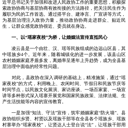
近平总书记关于加强和改进人民政协工作的重要思想，积极探
索政协协商与基层协商有效衔接的方法路径，把关注民生作为
履职为民的工作首选。通过搭平台、建诤言、广宣讲等方式，
为基层治理注入政协力量，推动政协协商走进群众、贴近民
生，让群众感觉政协很近、委员就在身边。
一、以“瑶家夜校”为桥，让婚姻法宣传直抵民心
凌云县是一个由壮、汉、瑶等民族组成的边远山区县，其
中瑶族乡4个。近年来，随着城镇化的进一步发展，该县山区
农村婚姻家庭矛盾多发，离婚率呈逐年上升趋势，成为全县基
层治理中面临的经常性问题。
对此，县政协在深入调研的基础上，精准施策，通过“瑶
家夜校”的方式，利用晚上、农闲时间、节假日和民族节庆等
时间节点，以民族文化展演、家访座谈、一场百家宴、一场宣
讲等多种形式深入瑶寨开展党和国家民族政策、法律法规、生
产生活技能等内容的宣传教育。
一是加强“知法、守法”宣传，筑牢婚姻家庭“防火墙”。县
政协组织乡贤、村贤以及瑶族干部等在全县各个瑶族乡、瑶族
村寨举办“瑶家夜校”，让贤达人士登台说“法”，让瑶族干部用