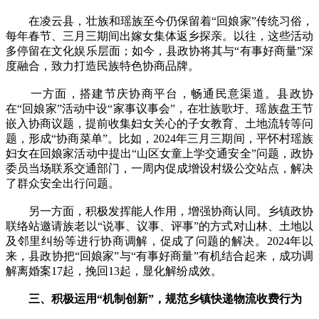
在凌云县，壮族和瑶族至今仍保留着“回娘家”传统习俗，
每年春节、三月三期间出嫁女集体返乡探亲。以往，这些活动
多停留在文化娱乐层面；如今，县政协将其与“有事好商量”深
度融合，致力打造民族特色协商品牌。
一方面，搭建节庆协商平台，畅通民意渠道。县政协
在“回娘家”活动中设“家事议事会”，在壮族歌圩、瑶族盘王节
嵌入协商议题，提前收集妇女关心的子女教育、土地流转等问
题，形成“协商菜单”。比如，2024年三月三期间，平怀村瑶族
妇女在回娘家活动中提出“山区女童上学交通安全”问题，政协
委员当场联系交通部门，一周内促成增设村级公交站点，解决
了群众安全出行问题。
另一方面，积极发挥能人作用，增强协商认同。乡镇政协
联络站邀请族老以“说事、议事、评事”的方式对山林、土地以
及邻里纠纷等进行协商调解，促成了问题的解决。2024年以
来，县政协把“回娘家”与“有事好商量”有机结合起来，成功调
解离婚案17起，挽回13起，显化解纷成效。
三、积极运用“机制创新”，规范乡镇快递物流收费行为