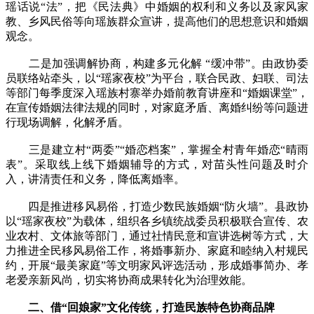
瑶话说“法”，把《民法典》中婚姻的权利和义务以及家风家
教、乡风民俗等向瑶族群众宣讲，提高他们的思想意识和婚姻
观念。
二是加强调解协商，构建多元化解 “缓冲带”。由政协委
员联络站牵头，以“瑶家夜校”为平台，联合民政、妇联、司法
等部门每季度深入瑶族村寨举办婚前教育讲座和“婚姻课堂”，
在宣传婚姻法律法规的同时，对家庭矛盾、离婚纠纷等问题进
行现场调解，化解矛盾。
三是建立村“两委”“婚恋档案”，掌握全村青年婚恋“晴雨
表”。采取线上线下婚姻辅导的方式，对苗头性问题及时介
入，讲清责任和义务，降低离婚率。
四是推进移风易俗，打造少数民族婚姻“防火墙”。县政协
以“瑶家夜校”为载体，组织各乡镇统战委员积极联合宣传、农
业农村、文体旅等部门，通过社情民意和宣讲选树等方式，大
力推进全民移风易俗工作，将婚事新办、家庭和睦纳入村规民
约，开展“最美家庭”等文明家风评选活动，形成婚事简办、孝
老爱亲新风尚，切实将协商成果转化为治理效能。
二、借“回娘家”文化传统，打造民族特色协商品牌