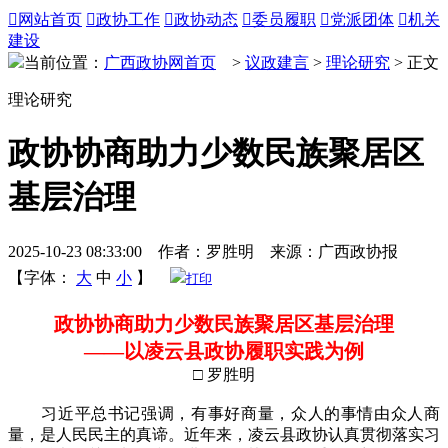

网站首页

政协工作

政协动态

委员履职

党派团体

机关
建设
当前位置：
广西政协网首页
>
议政建言
>
理论研究
> 正文
理论研究
政协协商助力少数民族聚居区
基层治理
2025-10-23 08:33:00 作者：罗胜明 来源：广西政协报
【字体：
大
中
小
】
打印
政协协商助力少数民族聚居区基层治理
——以凌云县政协履职实践为例
□ 罗胜明
习近平总书记强调，有事好商量，众人的事情由众人商
量，是人民民主的真谛。近年来，凌云县政协认真贯彻落实习