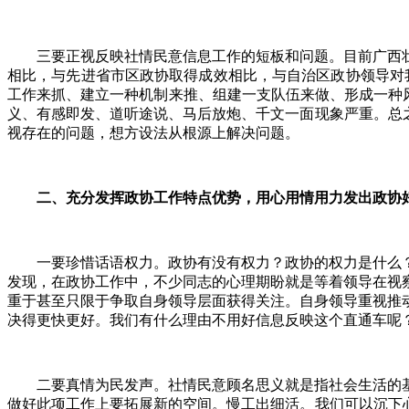
三要正视反映社情民意信息工作的短板和问题。目前广西壮
相比，与先进省市区政协取得成效相比，与自治区政协领导对
工作来抓、建立一种机制来推、组建一支队伍来做、形成一种风
义、有感即发、道听途说、马后放炮、千文一面现象严重。总
视存在的问题，想方设法从根源上解决问题。
二、充分发挥政协工作特点优势，用心用情用力发出政协
一要珍惜话语权力。政协有没有权力？政协的权力是什么？
发现，在政协工作中，不少同志的心理期盼就是等着领导在视
重于甚至只限于争取自身领导层面获得关注。自身领导重视推
决得更快更好。我们有什么理由不用好信息反映这个直通车呢
二要真情为民发声。社情民意顾名思义就是指社会生活的基
做好此项工作上要拓展新的空间。慢工出细活。我们可以沉下