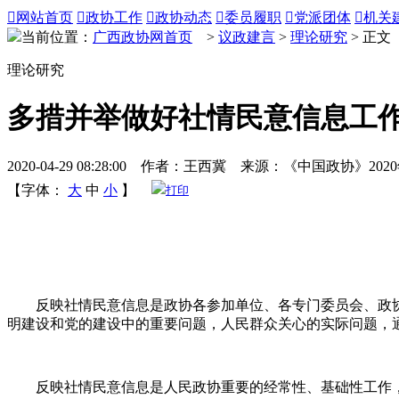

网站首页

政协工作

政协动态

委员履职

党派团体

机关
当前位置：
广西政协网首页
>
议政建言
>
理论研究
> 正文
理论研究
多措并举做好社情民意信息工
2020-04-29 08:28:00 作者：王西冀 来源：《中国政协》202
【字体：
大
中
小
】
打印
反映社情民意信息是政协各参加单位、各专门委员会、政协
明建设和党的建设中的重要问题，人民群众关心的实际问题，
反映社情民意信息是人民政协重要的经常性、基础性工作，