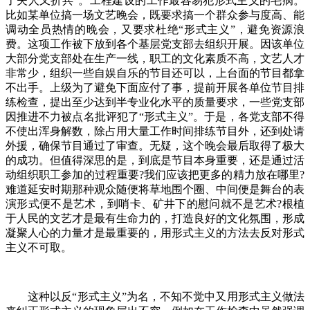
了夫人又折兵”。工程建设的工作最容易犯形式主义的毛病。
比如某单位搞一场文艺晚会，既要求搞一个群众参与度高、能
调动全员热情的晚会，又要求杜绝“形式主义”，避免资源浪
费。这项工作被下放到各个基层党支部去组织开展。因该单位
大部分党支部处在生产一线，职工的文化素质不高，文艺人才
非常少，组织一些自娱自乐的节目还可以，上台面的节目都拿
不出手。上级为了避免下面应付了事，提前开展各单位节目排
练检查，提出至少达到半专业化水平的质量要求，一些党支部
因推进不力被点名批评犯了“形式主义”。于是，各党支部不得
不使出浑身解数，除占用大量工作时间排练节目外，还到处请
外援，确保节目通过了审查。无疑，这个晚会最后取得了极大
的成功。但值得深思的是，到底是节目本身重要，还是通过活
动组织职工参加的过程重要?我们应该把更多的精力放在哪里?
难道延安时期那种观众随便将草地围个圈、中间便是舞台的表
演形式便不是艺术，到哨卡、矿井下的慰问就不是艺术?根植
于人民的文艺才是最有生命力的，打造良好的文化氛围，形成
凝聚人心的力量才是最重要的，用形式主义的方法去反对形式
主义不可取。
这种以反“形式主义”为名，不知不觉中又用形式主义做法