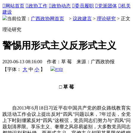

网站首页

政协工作

政协动态

委员履职

党派团体

机关
建设
当前位置：
广西政协网首页
>
议政建言
>
理论研究
> 正文
理论研究
警惕用形式主义反形式主义
2020-06-13 08:16:00 作者：草 莓 来源：广西政协报
【字体：
大
中
小
】
打印
□ 草 莓
自2013年6月18日习近平在中国共产党的群众路线教育实
践活动工作会议上提出反对“四风”问题以来，7年过去，全党
上下时刻绷紧反对“四风”这根弦，党员同志们努力与“四风”问
题划清界限。享乐主义、奢靡之风容易鉴别，大多数党员同志
都能识别和杜绝，而形式主义、官僚主义却因其界限的模糊