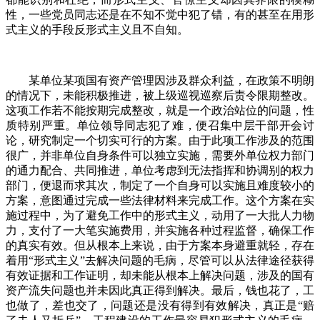
性，一些党员同志还是在不知不觉中犯了错，有的甚至在用形
式主义的手段反形式主义且不自知。
某单位某项国有资产管理因涉及群众利益，在政策不明朗
的情况下，未能积极推进，被上级巡视巡察后责令限期整改。
这项工作若不能按期完成整改，就是一个政治站位的问题，性
质特别严重。单位领导同志犯了难，便召集中层干部开会讨
论，研究制定一个切实可行的方案。由于此项工作涉及的范围
很广，并非单位自身条件可以独立实施，需要外单位权力部门
的通力配合、共同推进，单位考虑到无法指挥和协调别的权力
部门，便退而求其次，制定了一个自身可以实施且难度较小的
方案，意图通过完成一些法律材料来完成工作。这个方案在实
施过程中，为了避免工作中的形式主义，动用了一大批人力物
力，支付了一大笔实施费用，并实施各种过程监督，确保工作
的真实有效。但从根本上来说，由于方案本身避重就轻，存在
着用“形式主义”去解决问题的毛病，尽管可以从法律途径获得
有效证据和工作证明，却未能从根本上解决问题，涉及的国有
资产流失问题也并未因此真正得到解决。最后，钱也花了，工
也做了，差也交了，问题还是没有得到有效解决，真正是“赔