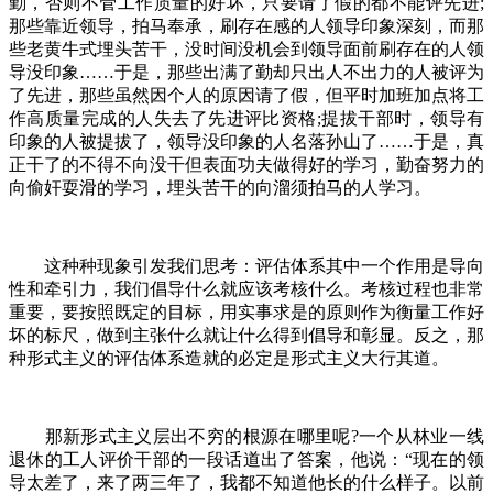
勤，否则不管工作质量的好坏，只要请了假的都不能评先进;
那些靠近领导，拍马奉承，刷存在感的人领导印象深刻，而那
些老黄牛式埋头苦干，没时间没机会到领导面前刷存在的人领
导没印象……于是，那些出满了勤却只出人不出力的人被评为
了先进，那些虽然因个人的原因请了假，但平时加班加点将工
作高质量完成的人失去了先进评比资格;提拔干部时，领导有
印象的人被提拔了，领导没印象的人名落孙山了……于是，真
正干了的不得不向没干但表面功夫做得好的学习，勤奋努力的
向偷奸耍滑的学习，埋头苦干的向溜须拍马的人学习。
这种种现象引发我们思考：评估体系其中一个作用是导向
性和牵引力，我们倡导什么就应该考核什么。考核过程也非常
重要，要按照既定的目标，用实事求是的原则作为衡量工作好
坏的标尺，做到主张什么就让什么得到倡导和彰显。反之，那
种形式主义的评估体系造就的必定是形式主义大行其道。
那新形式主义层出不穷的根源在哪里呢?一个从林业一线
退休的工人评价干部的一段话道出了答案，他说：“现在的领
导太差了，来了两三年了，我都不知道他长的什么样子。以前