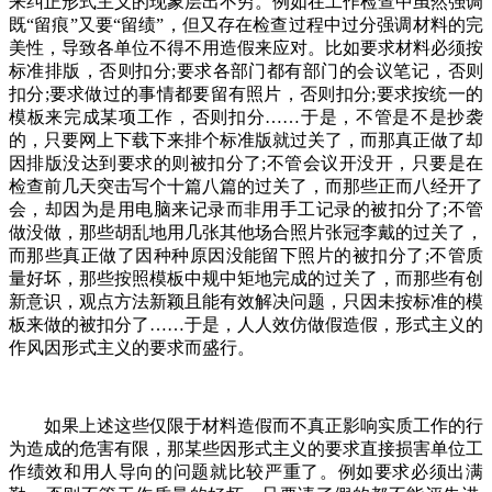
来纠正形式主义的现象层出不穷。例如在工作检查中虽然强调
既“留痕”又要“留绩”，但又存在检查过程中过分强调材料的完
美性，导致各单位不得不用造假来应对。比如要求材料必须按
标准排版，否则扣分;要求各部门都有部门的会议笔记，否则
扣分;要求做过的事情都要留有照片，否则扣分;要求按统一的
模板来完成某项工作，否则扣分……于是，不管是不是抄袭
的，只要网上下载下来排个标准版就过关了，而那真正做了却
因排版没达到要求的则被扣分了;不管会议开没开，只要是在
检查前几天突击写个十篇八篇的过关了，而那些正而八经开了
会，却因为是用电脑来记录而非用手工记录的被扣分了;不管
做没做，那些胡乱地用几张其他场合照片张冠李戴的过关了，
而那些真正做了因种种原因没能留下照片的被扣分了;不管质
量好坏，那些按照模板中规中矩地完成的过关了，而那些有创
新意识，观点方法新颖且能有效解决问题，只因未按标准的模
板来做的被扣分了……于是，人人效仿做假造假，形式主义的
作风因形式主义的要求而盛行。
如果上述这些仅限于材料造假而不真正影响实质工作的行
为造成的危害有限，那某些因形式主义的要求直接损害单位工
作绩效和用人导向的问题就比较严重了。例如要求必须出满