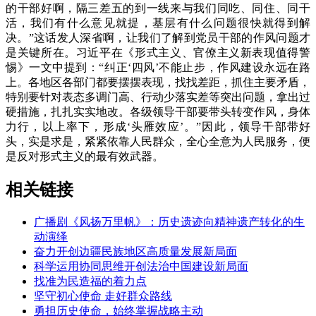
的干部好啊，隔三差五的到一线来与我们同吃、同住、同干
活，我们有什么意见就提，基层有什么问题很快就得到解
决。”这话发人深省啊，让我们了解到党员干部的作风问题才
是关键所在。习近平在《形式主义、官僚主义新表现值得警
惕》一文中提到：“纠正‘四风’不能止步，作风建设永远在路
上。各地区各部门都要摆摆表现，找找差距，抓住主要矛盾，
特别要针对表态多调门高、行动少落实差等突出问题，拿出过
硬措施，扎扎实实地改。各级领导干部要带头转变作风，身体
力行，以上率下，形成‘头雁效应’。”因此，领导干部带好
头，实是求是，紧紧依靠人民群众，全心全意为人民服务，便
是反对形式主义的最有效武器。
相关链接
广播剧《风扬万里帆》：历史遗迹向精神遗产转化的生
动演绎
奋力开创边疆民族地区高质量发展新局面
科学运用协同思维开创法治中国建设新局面
找准为民造福的着力点
坚守初心使命 走好群众路线
勇担历史使命，始终掌握战略主动